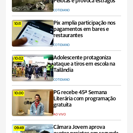
Pelotas e provoca estragos
COTIDIANO
Pix amplia participação nos
10:11
pagamentos em bares e
restaurantes
COTIDIANO
Adolescente protagoniza
10:02
ataque a tiros em escola na
Tailândia
COTIDIANO
PG recebe 45ª Semana
10:00
Literária com programação
gratuita
AO VIVO
Câmara Jovem aprova
09:49