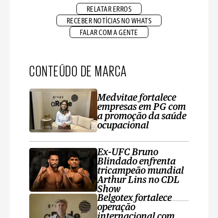
RELATAR ERROS
RECEBER NOTÍCIAS NO WHATS
FALAR COM A GENTE
CONTEÚDO DE MARCA
Medvitae fortalece
empresas em PG com
a promoção da saúde
ocupacional
Ex-UFC Bruno
Blindado enfrenta
tricampeão mundial
Arthur Lins no CDL
Show
Belgotex fortalece
operação
internacional com