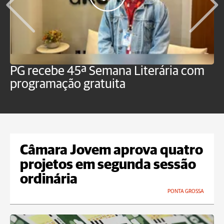
PG recebe 45ª Semana Literária com
P
programação gratuita
t
Câmara Jovem aprova quatro
projetos em segunda sessão
ordinária
PONTA GROSSA