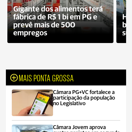
Gigante dos alimentos terá
fábrica de R$ 1 bi em PG e
Ho
prevê mais de 500
bo
empregos
su
MAIS PONTA GROSSA
Câmara PG+VC fortalece a
participação da população
no Legislativo
Câmara Jovem aprova