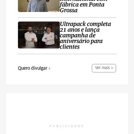
fábrica em Ponta
Grossa
Ultrapack completa
21 anos e lança
campanha de
aniversário para
clientes
Quero divulgar
Ver mais
PUBLICIDADE