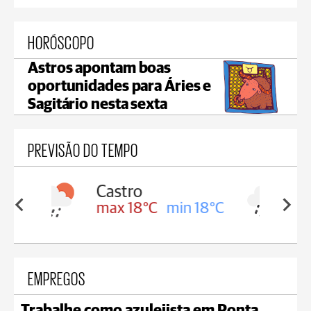
HORÓSCOPO
Astros apontam boas
oportunidades para Áries e
Sagitário nesta sexta
PREVISÃO DO TEMPO
Carambeí
in 18°C
max 18°C
min 17°C
EMPREGOS