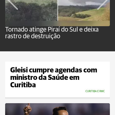
Tornado atinge Piraí do Sul e deixa
H
rastro de destruição
C
m
Gleisi cumpre agendas com
ministro da Saúde em
Curitiba
CURITIBA E RMC