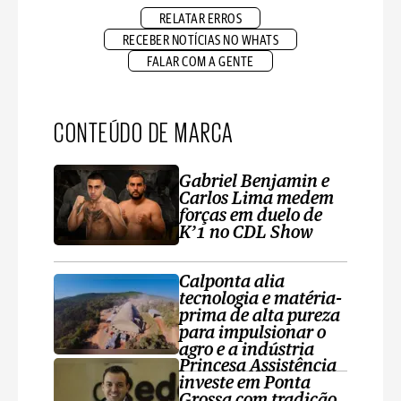
RELATAR ERROS
RECEBER NOTÍCIAS NO WHATS
FALAR COM A GENTE
CONTEÚDO DE MARCA
Gabriel Benjamin e
Carlos Lima medem
forças em duelo de
K’1 no CDL Show
Calponta alia
tecnologia e matéria-
prima de alta pureza
para impulsionar o
agro e a indústria
Princesa Assistência
investe em Ponta
Grossa com tradição