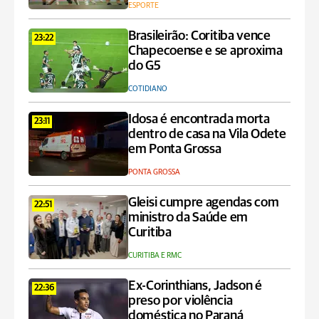
ESPORTE
Brasileirão: Coritiba vence
23:22
Chapecoense e se aproxima
do G5
COTIDIANO
Idosa é encontrada morta
23:11
dentro de casa na Vila Odete
em Ponta Grossa
PONTA GROSSA
Gleisi cumpre agendas com
22:51
ministro da Saúde em
Curitiba
CURITIBA E RMC
Ex-Corinthians, Jadson é
22:36
preso por violência
doméstica no Paraná