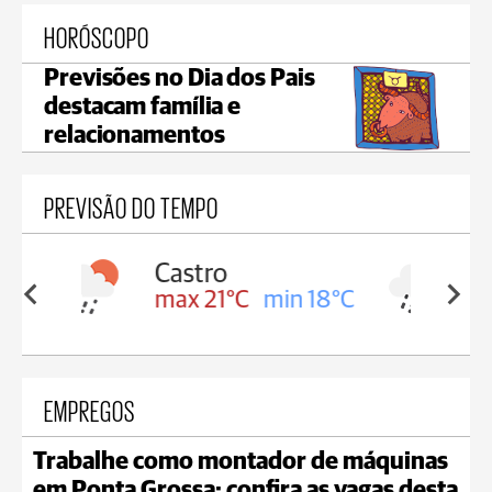
HORÓSCOPO
Previsões no Dia dos Pais
destacam família e
relacionamentos
PREVISÃO DO TEMPO
Carambeí
in 18°C
max 20°C
min 18°C
EMPREGOS
Trabalhe como montador de máquinas
em Ponta Grossa; confira as vagas desta