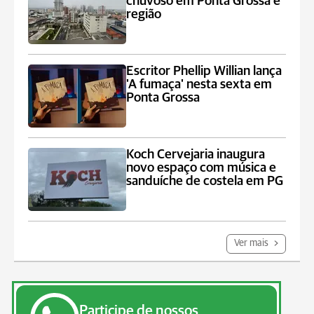
chuvoso em Ponta Grossa e
região
Escritor Phellip Willian lança
'A fumaça' nesta sexta em
Ponta Grossa
Koch Cervejaria inaugura
novo espaço com música e
sanduíche de costela em PG
Ver mais
Participe de nossos