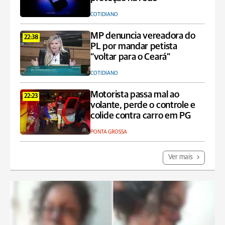
COTIDIANO
MP denuncia vereadora do
22:38
PL por mandar petista
“voltar para o Ceará”
COTIDIANO
Motorista passa mal ao
22:23
volante, perde o controle e
colide contra carro em PG
PONTA GROSSA
Ver mais