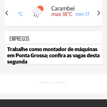
Carambeí
in 18°C
max 18°C
min 17°C
EMPREGOS
Trabalhe como montador de máquinas
em Ponta Grossa; confira as vagas desta
segunda
PUBLICIDADE