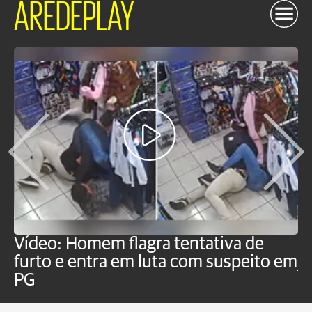
AREDEPLAY
Vídeo: Homem flagra tentativa de
B
furto e entra em luta com suspeito em
j
PG