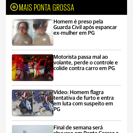
MAIS PONTA GROSSA
Homem é preso pela
Guarda Civil após espancar
ex-mulher em PG
Motorista passa mal ao
volante, perde o controle e
colide contra carro em PG
Vídeo: Homem flagra
tentativa de furto e entra
em luta com suspeito em
PG
Final de semana será