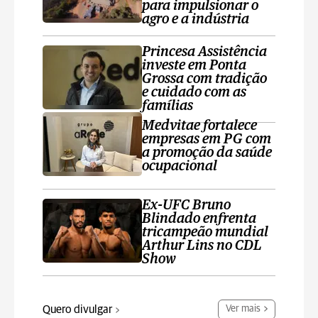
para impulsionar o
agro e a indústria
Princesa Assistência
investe em Ponta
Grossa com tradição
e cuidado com as
famílias
Medvitae fortalece
empresas em PG com
a promoção da saúde
ocupacional
Ex-UFC Bruno
Blindado enfrenta
tricampeão mundial
Arthur Lins no CDL
Show
Quero divulgar
Ver mais