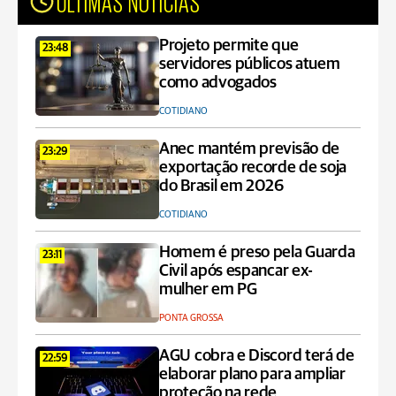
ÚLTIMAS NOTÍCIAS
Projeto permite que
23:48
servidores públicos atuem
como advogados
COTIDIANO
Anec mantém previsão de
23:29
exportação recorde de soja
do Brasil em 2026
COTIDIANO
Homem é preso pela Guarda
23:11
Civil após espancar ex-
mulher em PG
PONTA GROSSA
AGU cobra e Discord terá de
22:59
elaborar plano para ampliar
proteção na rede