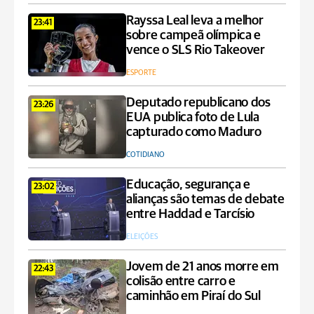
Rayssa Leal leva a melhor
23:41
sobre campeã olímpica e
vence o SLS Rio Takeover
ESPORTE
Deputado republicano dos
23:26
EUA publica foto de Lula
capturado como Maduro
COTIDIANO
Educação, segurança e
23:02
alianças são temas de debate
entre Haddad e Tarcísio
ELEIÇÕES
Jovem de 21 anos morre em
22:43
colisão entre carro e
caminhão em Piraí do Sul