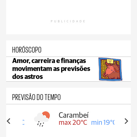
PUBLICIDADE
HORÓSCOPO
Amor, carreira e finanças
movimentam as previsões
dos astros
PREVISÃO DO TEMPO
Carambeí
in 19°C
max 20°C
min 19°C