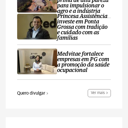
prima de alta pureza
para impulsionar o
agro e a indústria
Princesa Assistência
investe em Ponta
Grossa com tradição
e cuidado com as
famílias
Medvitae fortalece
empresas em PG com
a promoção da saúde
ocupacional
Quero divulgar
Ver mais