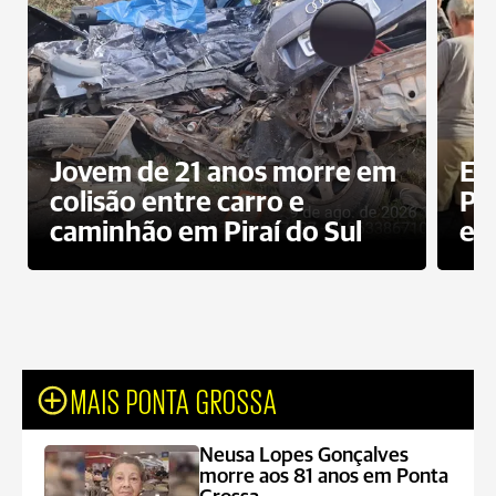
Jovem de 21 anos morre em
Ex
colisão entre carro e
Pe
caminhão em Piraí do Sul
en
MAIS PONTA GROSSA
Neusa Lopes Gonçalves
morre aos 81 anos em Ponta