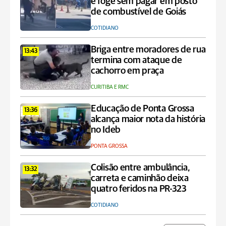
e foge sem pagar em posto
de combustível de Goiás
COTIDIANO
Briga entre moradores de rua
13:43
termina com ataque de
cachorro em praça
CURITIBA E RMC
Educação de Ponta Grossa
13:36
alcança maior nota da história
no Ideb
PONTA GROSSA
Colisão entre ambulância,
13:32
carreta e caminhão deixa
quatro feridos na PR-323
COTIDIANO