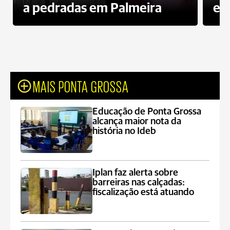
a pedradas em Palmeira
es
MAIS PONTA GROSSA
Educação de Ponta Grossa
alcança maior nota da
história no Ideb
Iplan faz alerta sobre
barreiras nas calçadas:
fiscalização está atuando