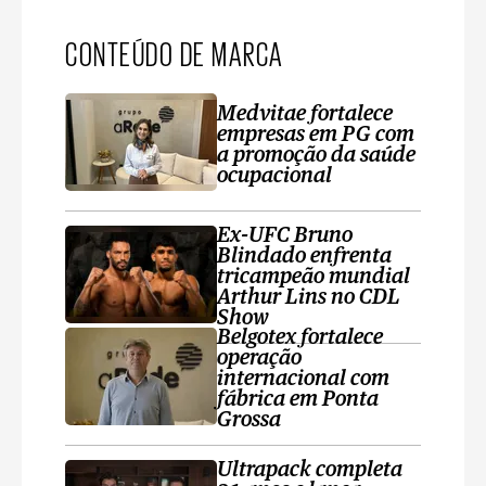
CONTEÚDO DE MARCA
Medvitae fortalece
empresas em PG com
a promoção da saúde
ocupacional
Ex-UFC Bruno
Blindado enfrenta
tricampeão mundial
Arthur Lins no CDL
Show
Belgotex fortalece
operação
internacional com
fábrica em Ponta
Grossa
Ultrapack completa