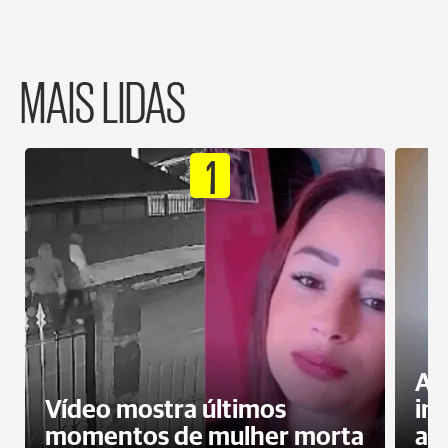
MAIS LIDAS
1
Al
Vídeo mostra últimos
in
momentos de mulher morta
ag