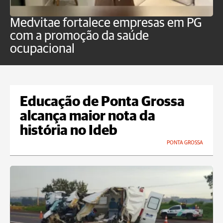
Medvitae fortalece empresas em PG
C
com a promoção da saúde
Pl
ocupacional
i
Educação de Ponta Grossa
alcança maior nota da
história no Ideb
PONTA GROSSA