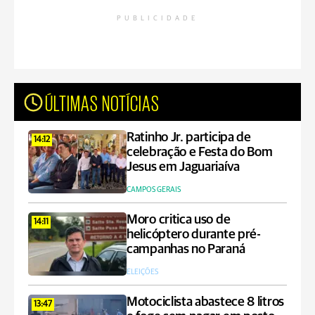
PUBLICIDADE
ÚLTIMAS NOTÍCIAS
Ratinho Jr. participa de
14:12
celebração e Festa do Bom
Jesus em Jaguariaíva
CAMPOS GERAIS
Moro critica uso de
14:11
helicóptero durante pré-
campanhas no Paraná
ELEIÇÕES
Motociclista abastece 8 litros
13:47