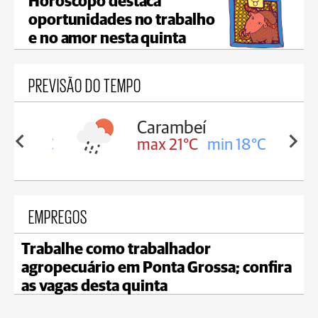
Horóscopo destaca
oportunidades no trabalho
e no amor nesta quinta
PREVISÃO DO TEMPO
Carambeí
in 18°C
max 21°C
min 18°C
EMPREGOS
Trabalhe como trabalhador
agropecuário em Ponta Grossa; confira
as vagas desta quinta