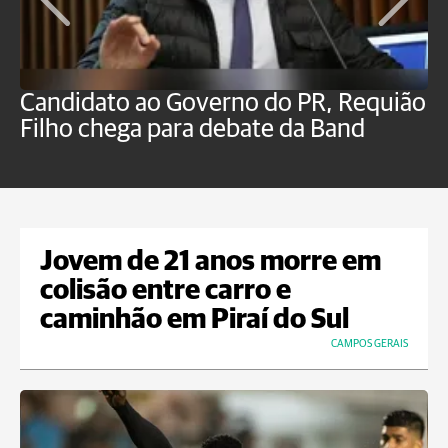
Candidato ao Governo do PR, Requião
S
Filho chega para debate da Band
p
B
Jovem de 21 anos morre em
colisão entre carro e
caminhão em Piraí do Sul
CAMPOS GERAIS