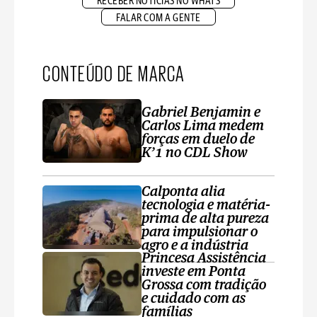
RECEBER NOTÍCIAS NO WHATS
FALAR COM A GENTE
CONTEÚDO DE MARCA
Gabriel Benjamin e
Carlos Lima medem
forças em duelo de
K’1 no CDL Show
Calponta alia
tecnologia e matéria-
prima de alta pureza
para impulsionar o
agro e a indústria
Princesa Assistência
investe em Ponta
Grossa com tradição
e cuidado com as
famílias