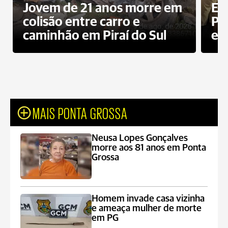
Jovem de 21 anos morre em
Ex
colisão entre carro e
Pe
caminhão em Piraí do Sul
en
MAIS PONTA GROSSA
Neusa Lopes Gonçalves
morre aos 81 anos em Ponta
Grossa
Homem invade casa vizinha
e ameaça mulher de morte
em PG