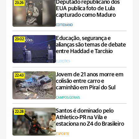
Deputado republicano dos
23:26
EUA publica foto de Lula
capturado como Maduro
COTIDIANO
Educação, segurança e
23:02
alianças são temas de debate
entre Haddad e Tarcísio
ELEIÇÕES
Jovem de 21 anos morre em
22:43
colisão entre carro e
caminhão em Piraí do Sul
CAMPOS GERAIS
Santos é dominado pelo
22:28
Athletico-PR na Vila e
estaciona no Z4 do Brasileiro
ESPORTE