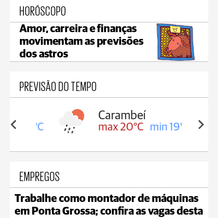
HORÓSCOPO
Amor, carreira e finanças
movimentam as previsões
dos astros
PREVISÃO DO TEMPO
Carambeí
in 19°C
max 20°C
min 19°C
EMPREGOS
Trabalhe como montador de máquinas
em Ponta Grossa; confira as vagas desta