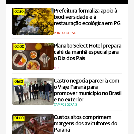
Prefeitura formaliza apoio à
02:30
biodiversidade e à
restauração ecológica em PG
PONTA GROSSA
Planalto Select Hotel prepara
02:00
café da manhã especial para
o Dia dos Pais
MIX
Castro negocia parceria com
01:30
o Viaje Paraná para
promover município no Brasil
e no exterior
CAMPOS GERAIS
Custos altos comprimem
01:00
margens dos avicultores do
Paraná