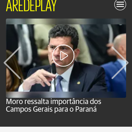
AREDEPLAY
Moro ressalta importância dos
E
Campos Gerais para o Paraná
m