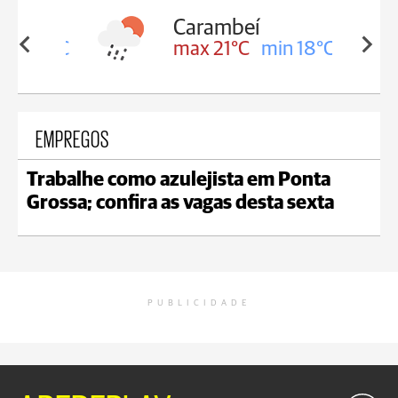
Carambeí
in 18°C
max 21°C
min 18°C
EMPREGOS
Trabalhe como azulejista em Ponta
Grossa; confira as vagas desta sexta
PUBLICIDADE