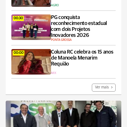
AGRO
PG conquista
00:30
reconhecimento estadual
com dois Projetos
Inovadores 2026
PONTA GROSSA
Coluna RC celebra os 15 anos
00:00
de Manoela Menarim
Requião
MIX
Ver mais