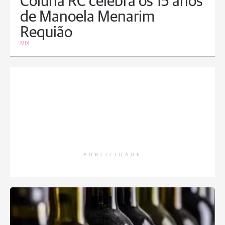
Coluna RC celebra os 15 anos
de Manoela Menarim
Requião
MIX
PUBLICIDADE