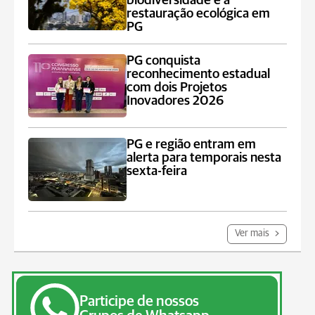
biodiversidade e à
restauração ecológica em
PG
PG conquista
reconhecimento estadual
com dois Projetos
Inovadores 2026
PG e região entram em
alerta para temporais nesta
sexta-feira
Ver mais
Participe de nossos