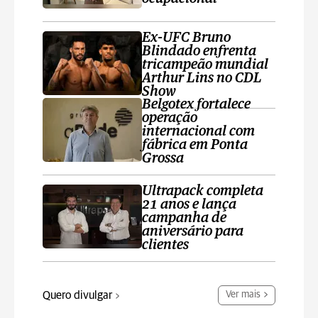
Ex-UFC Bruno
Blindado enfrenta
tricampeão mundial
Arthur Lins no CDL
Show
Belgotex fortalece
operação
internacional com
fábrica em Ponta
Grossa
Ultrapack completa
21 anos e lança
campanha de
aniversário para
clientes
Quero divulgar
Ver mais