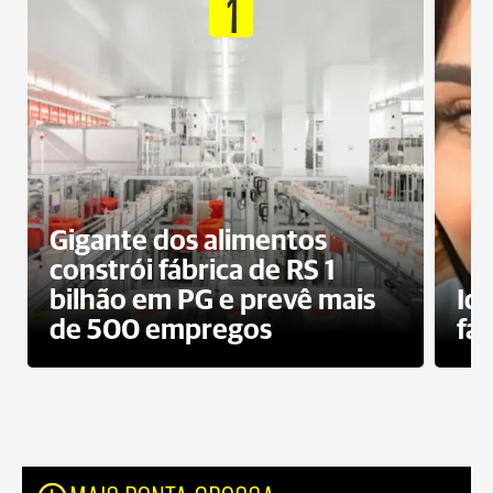
1
Gigante dos alimentos
constrói fábrica de RS 1
bilhão em PG e prevê mais
Id
de 500 empregos
fa