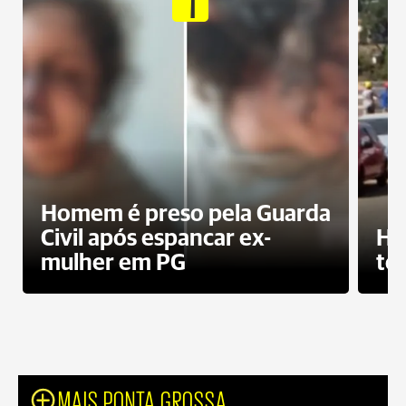
1
Homem é preso pela Guarda
Civil após espancar ex-
Ho
mulher em PG
te
MAIS PONTA GROSSA