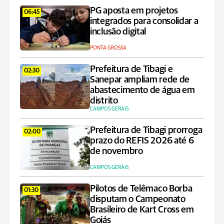
PG aposta em projetos
06:45
integrados para consolidar a
inclusão digital
PONTA GROSSA
Prefeitura de Tibagi e
02:30
Sanepar ampliam rede de
abastecimento de água em
distrito
CAMPOS GERAIS
Prefeitura de Tibagi prorroga
02:00
prazo do REFIS 2026 até 6
de novembro
CAMPOS GERAIS
Pilotos de Telêmaco Borba
01:30
disputam o Campeonato
Brasileiro de Kart Cross em
Goiás