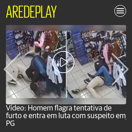
AREDEPLAY
Vídeo: Homem flagra tentativa de
B
furto e entra em luta com suspeito em
j
PG