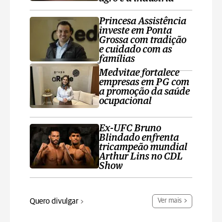
Princesa Assistência
investe em Ponta
Grossa com tradição
e cuidado com as
famílias
Medvitae fortalece
empresas em PG com
a promoção da saúde
ocupacional
Ex-UFC Bruno
Blindado enfrenta
tricampeão mundial
Arthur Lins no CDL
Show
Quero divulgar
Ver mais