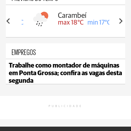
Carambeí
in 18°C
max 18°C
min 17°C
EMPREGOS
Trabalhe como montador de máquinas
em Ponta Grossa; confira as vagas desta
segunda
PUBLICIDADE