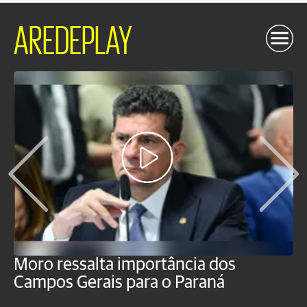
AREDEPLAY
Moro ressalta importância dos
E
Campos Gerais para o Paraná
m