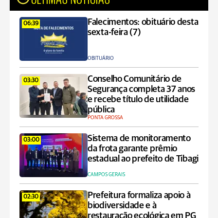
Falecimentos: obituário desta
06:39
sexta-feira (7)
OBITUÁRIO
Conselho Comunitário de
03:30
Segurança completa 37 anos
e recebe título de utilidade
pública
PONTA GROSSA
Sistema de monitoramento
03:00
da frota garante prêmio
estadual ao prefeito de Tibagi
CAMPOS GERAIS
Prefeitura formaliza apoio à
02:30
biodiversidade e à
restauração ecológica em PG