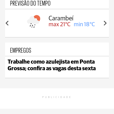
PREVISÃO DO TEMPO
Carambeí
in 18°C
max 21°C
min 18°C
EMPREGOS
Trabalhe como azulejista em Ponta
Grossa; confira as vagas desta sexta
PUBLICIDADE