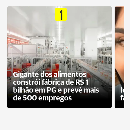
1
Gigante dos alimentos
constrói fábrica de RS 1
bilhão em PG e prevê mais
Id
de 500 empregos
fa