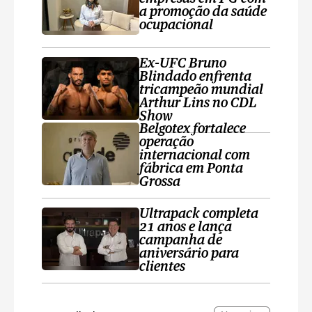
a promoção da saúde
ocupacional
Ex-UFC Bruno
Blindado enfrenta
tricampeão mundial
Arthur Lins no CDL
Show
Belgotex fortalece
operação
internacional com
fábrica em Ponta
Grossa
Ultrapack completa
21 anos e lança
campanha de
aniversário para
clientes