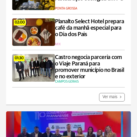
PONTA GROSSA
Planalto Select Hotel prepara
02:00
café da manhã especial para
o Dia dos Pais
MIX
Castro negocia parceria com
01:30
o Viaje Paraná para
promover município no Brasil
e no exterior
CAMPOS GERAIS
Ver mais