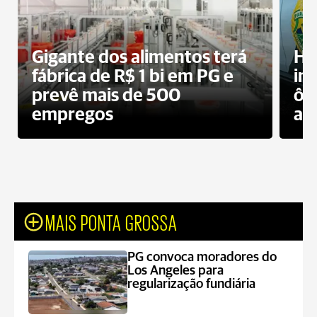
Gigante dos alimentos terá
Ho
fábrica de R$ 1 bi em PG e
im
prevê mais de 500
ôn
empregos
ac
MAIS PONTA GROSSA
PG convoca moradores do
Los Angeles para
regularização fundiária