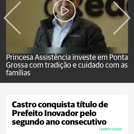
Princesa Assistência investe em Ponta
F
Grossa com tradição e cuidado com as
e
famílias
P
Castro conquista título de
Prefeito Inovador pelo
segundo ano consecutivo
CAMPOS GERAIS