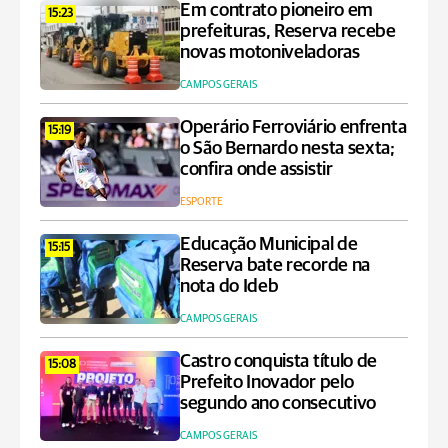
Em contrato pioneiro em
15:23
prefeituras, Reserva recebe
novas motoniveladoras
CAMPOS GERAIS
Operário Ferroviário enfrenta
15:19
o São Bernardo nesta sexta;
confira onde assistir
ESPORTE
Educação Municipal de
15:15
Reserva bate recorde na
nota do Ideb
CAMPOS GERAIS
Castro conquista título de
15:08
Prefeito Inovador pelo
segundo ano consecutivo
CAMPOS GERAIS