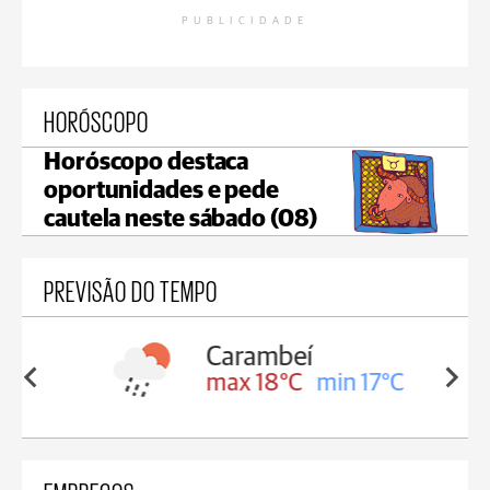
PUBLICIDADE
HORÓSCOPO
Horóscopo destaca
oportunidades e pede
cautela neste sábado (08)
PREVISÃO DO TEMPO
Carambeí
in 18°C
max 18°C
min 17°C