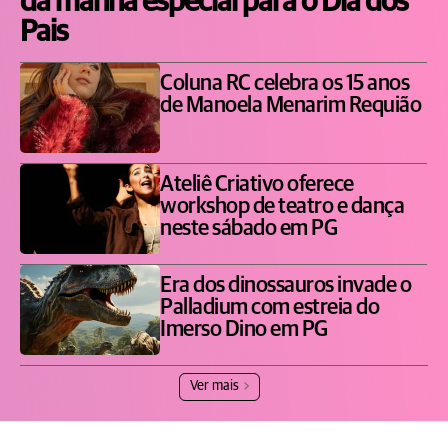
da manhã especial para o Dia dos
Pais
Coluna RC celebra os 15 anos
de Manoela Menarim Requião
Ateliê Criativo oferece
workshop de teatro e dança
neste sábado em PG
Era dos dinossauros invade o
Palladium com estreia do
Imerso Dino em PG
Ver mais