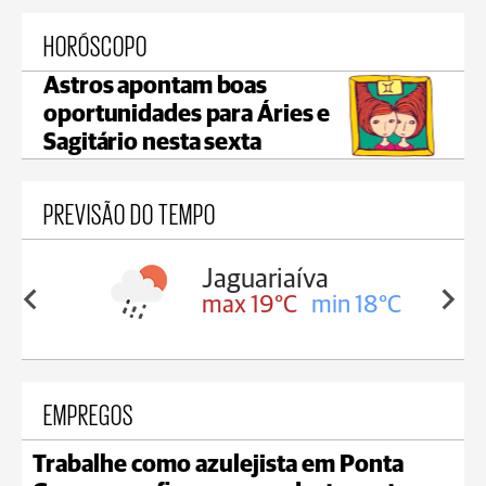
HORÓSCOPO
Astros apontam boas
oportunidades para Áries e
Sagitário nesta sexta
PREVISÃO DO TEMPO
aguariaíva
Tibagi
ax 19°C
min 18°C
max 19°C
min 18
EMPREGOS
Trabalhe como azulejista em Ponta