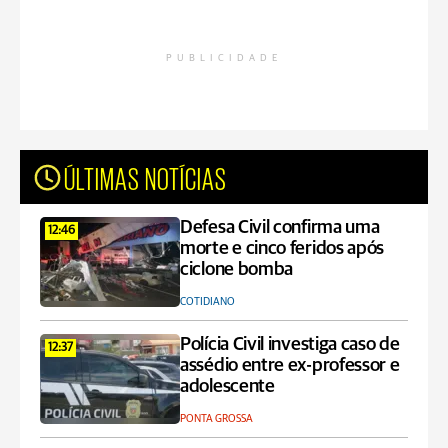
PUBLICIDADE
ÚLTIMAS NOTÍCIAS
Defesa Civil confirma uma
12:46
morte e cinco feridos após
ciclone bomba
COTIDIANO
Polícia Civil investiga caso de
12:37
assédio entre ex-professor e
adolescente
PONTA GROSSA