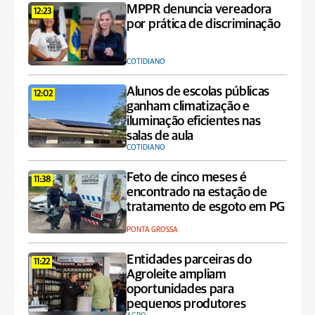
MPPR denuncia vereadora
12:23
por prática de discriminação
COTIDIANO
Alunos de escolas públicas
12:02
ganham climatização e
iluminação eficientes nas
salas de aula
COTIDIANO
Feto de cinco meses é
11:38
encontrado na estação de
tratamento de esgoto em PG
PONTA GROSSA
Entidades parceiras do
11:22
Agroleite ampliam
oportunidades para
pequenos produtores