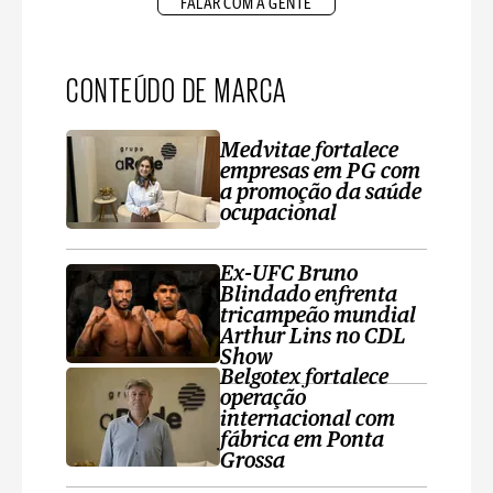
FALAR COM A GENTE
CONTEÚDO DE MARCA
Medvitae fortalece
empresas em PG com
a promoção da saúde
ocupacional
Ex-UFC Bruno
Blindado enfrenta
tricampeão mundial
Arthur Lins no CDL
Show
Belgotex fortalece
operação
internacional com
fábrica em Ponta
Grossa