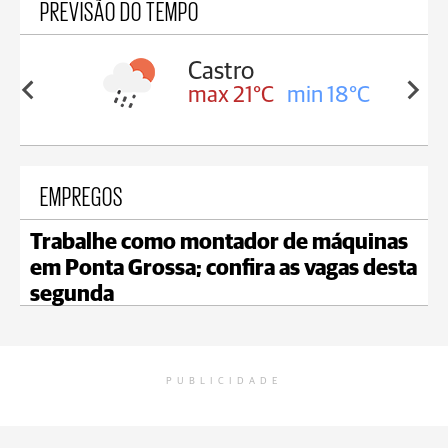
PREVISÃO DO TEMPO
sa
Castro
in 18°C
max 21°C
min 18°C
EMPREGOS
Trabalhe como montador de máquinas
em Ponta Grossa; confira as vagas desta
segunda
PUBLICIDADE