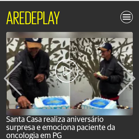
AREDEPLAY
Santa Casa realiza aniversário
L
surpresa e emociona paciente da
m
oncologia em PG
G