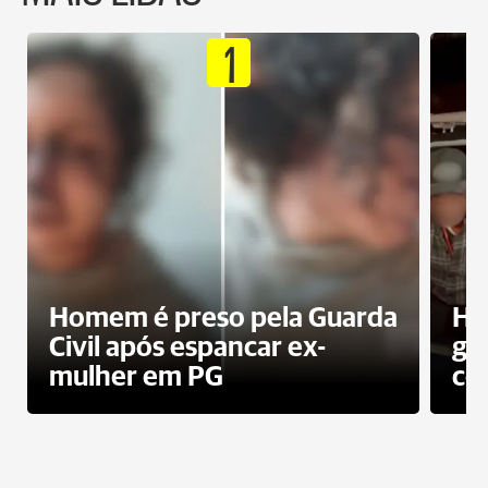
1
Homem é preso pela Guarda
Ho
Civil após espancar ex-
gr
mulher em PG
co