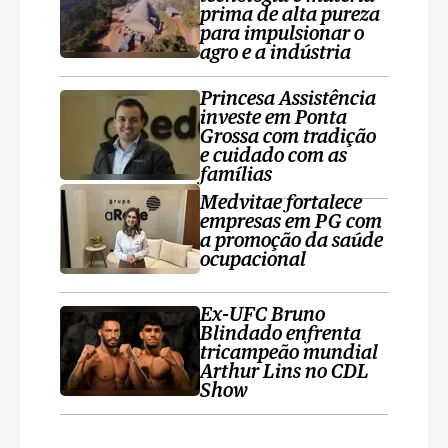
prima de alta pureza
para impulsionar o
agro e a indústria
Princesa Assistência
investe em Ponta
Grossa com tradição
e cuidado com as
famílias
Medvitae fortalece
empresas em PG com
a promoção da saúde
ocupacional
Ex-UFC Bruno
Blindado enfrenta
tricampeão mundial
Arthur Lins no CDL
Show