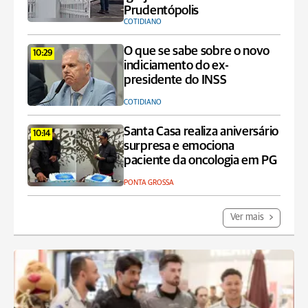
Prudentópolis
COTIDIANO
O que se sabe sobre o novo
10:29
indiciamento do ex-
presidente do INSS
COTIDIANO
Santa Casa realiza aniversário
10:14
surpresa e emociona
paciente da oncologia em PG
PONTA GROSSA
Ver mais