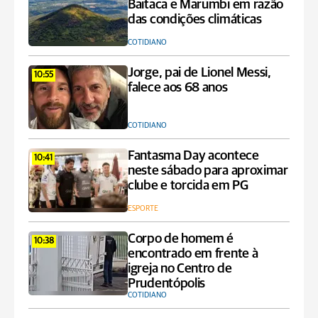
Baitaca e Marumbi em razão
das condições climáticas
COTIDIANO
Jorge, pai de Lionel Messi,
10:55
falece aos 68 anos
COTIDIANO
Fantasma Day acontece
10:41
neste sábado para aproximar
clube e torcida em PG
ESPORTE
Corpo de homem é
10:38
encontrado em frente à
igreja no Centro de
Prudentópolis
COTIDIANO