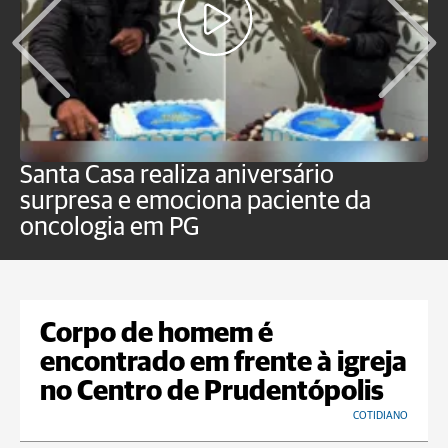
Santa Casa realiza aniversário
L
surpresa e emociona paciente da
m
oncologia em PG
G
Corpo de homem é
encontrado em frente à igreja
no Centro de Prudentópolis
COTIDIANO