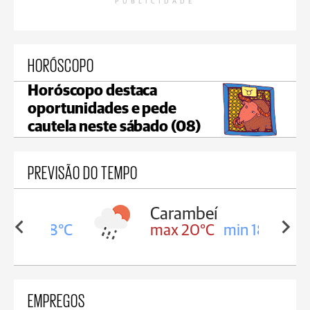
PUBLICIDADE
HORÓSCOPO
Horóscopo destaca
oportunidades e pede
cautela neste sábado (08)
PREVISÃO DO TEMPO
Carambeí
in 18°C
max 20°C
min 18°C
EMPREGOS