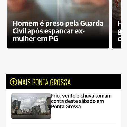
Homem é preso pela Guarda
Ho
Civil após espancar ex-
gr
mulher em PG
co
MAIS PONTA GROSSA
Frio, vento e chuva tomam
conta deste sábado em
Ponta Grossa