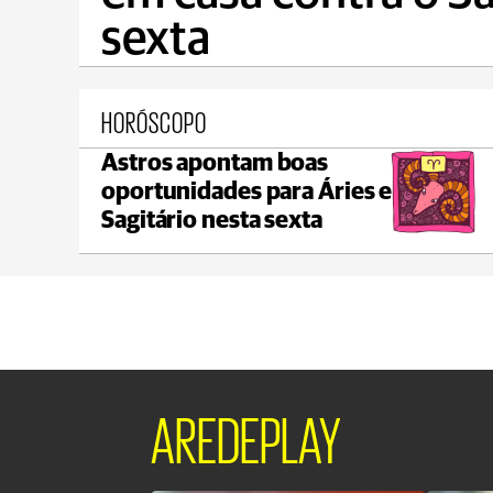
sexta
HORÓSCOPO
Astros apontam boas
Ponta Grossa
oportunidades para Áries e
max 21°C
min 18°C
Sagitário nesta sexta
AREDEPLAY