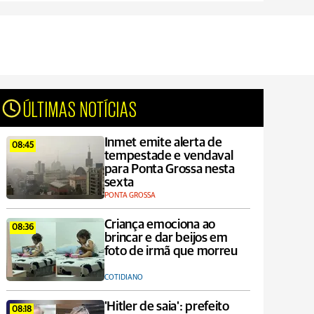
ÚLTIMAS NOTÍCIAS
Inmet emite alerta de
08:45
tempestade e vendaval
para Ponta Grossa nesta
sexta
PONTA GROSSA
Criança emociona ao
08:36
brincar e dar beijos em
foto de irmã que morreu
COTIDIANO
'Hitler de saia': prefeito
08:18