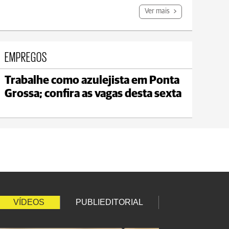
Ver mais
EMPREGOS
Trabalhe como azulejista em Ponta
Carambeí
Grossa; confira as vagas desta sexta
max 21°C
min 18°C
VÍDEOS
PUBLIEDITORIAL