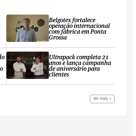
Belgotex fortalece
a
operação internacional
com fábrica em Ponta
Grossa
do
Ultrapack completa 21
anos e lança campanha
no
de aniversário para
clientes
Ver mais