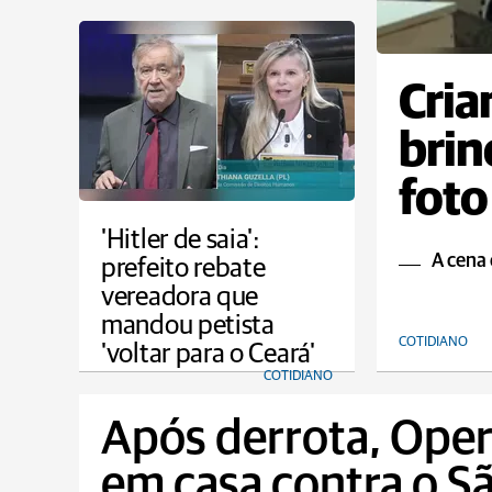
Cria
brin
foto
'Hitler de saia':
A cena
prefeito rebate
vereadora que
mandou petista
COTIDIANO
'voltar para o Ceará'
COTIDIANO
Após derrota, Operá
em casa contra o S