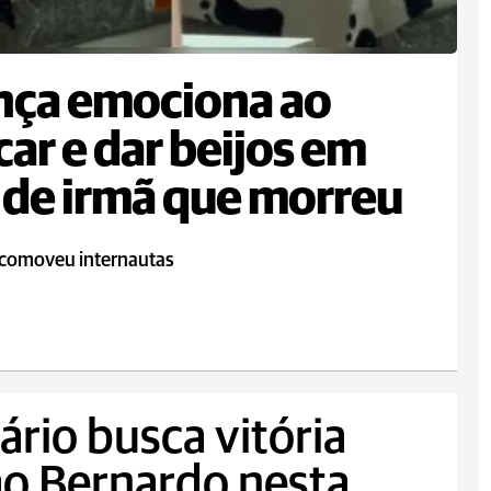
nça emociona ao
car e dar beijos em
 de irmã que morreu
 comoveu internautas
rio busca vitória
ão Bernardo nesta