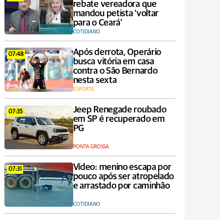
rebate vereadora que
mandou petista 'voltar
para o Ceará'
COTIDIANO
Após derrota, Operário
07:48
busca vitória em casa
contra o São Bernardo
nesta sexta
ESPORTE
Jeep Renegade roubado
07:35
em SP é recuperado em
PG
PONTA GROSSA
Vídeo: menino escapa por
07:31
pouco após ser atropelado
e arrastado por caminhão
COTIDIANO