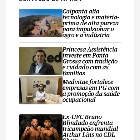
Calponta alia
tecnologia e matéria-
prima de alta pureza
para impulsionar o
agro e a indústria
Princesa Assistência
investe em Ponta
Grossa com tradição
e cuidado com as
famílias
Medvitae fortalece
empresas em PG com
a promoção da saúde
ocupacional
Ex-UFC Bruno
Blindado enfrenta
tricampeão mundial
Arthur Lins no CDL