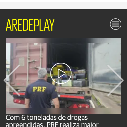
AREDEPLAY
Com 6 toneladas de drogas
F
apreendidas, PRF realiza maior
p