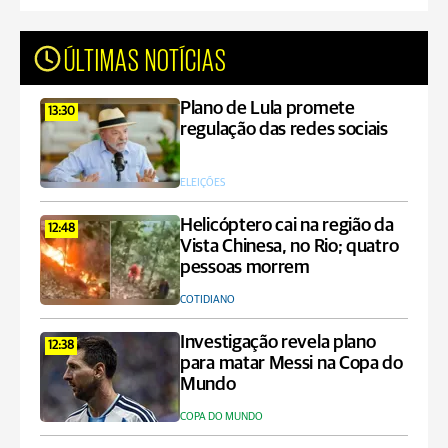
ÚLTIMAS NOTÍCIAS
Plano de Lula promete
13:30
regulação das redes sociais
ELEIÇÕES
Helicóptero cai na região da
12:48
Vista Chinesa, no Rio; quatro
pessoas morrem
COTIDIANO
Investigação revela plano
12:38
para matar Messi na Copa do
Mundo
COPA DO MUNDO