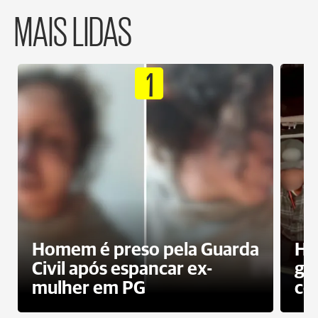
MAIS LIDAS
1
Homem é preso pela Guarda
Ho
Civil após espancar ex-
gr
mulher em PG
co