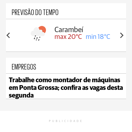
PREVISÃO DO TEMPO
Carambeí
in 18°C
max 20°C
min 18°C
EMPREGOS
Trabalhe como montador de máquinas
em Ponta Grossa; confira as vagas desta
segunda
PUBLICIDADE