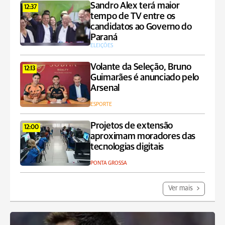
Sandro Alex terá maior
12:37
tempo de TV entre os
candidatos ao Governo do
Paraná
ELEIÇÕES
Volante da Seleção, Bruno
12:13
Guimarães é anunciado pelo
Arsenal
ESPORTE
Projetos de extensão
12:00
aproximam moradores das
tecnologias digitais
PONTA GROSSA
Ver mais