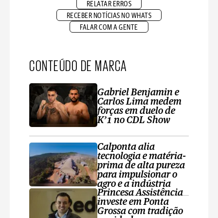
RELATAR ERROS
RECEBER NOTÍCIAS NO WHATS
FALAR COM A GENTE
CONTEÚDO DE MARCA
Gabriel Benjamin e
Carlos Lima medem
forças em duelo de
K’1 no CDL Show
Calponta alia
tecnologia e matéria-
prima de alta pureza
para impulsionar o
agro e a indústria
Princesa Assistência
investe em Ponta
Grossa com tradição