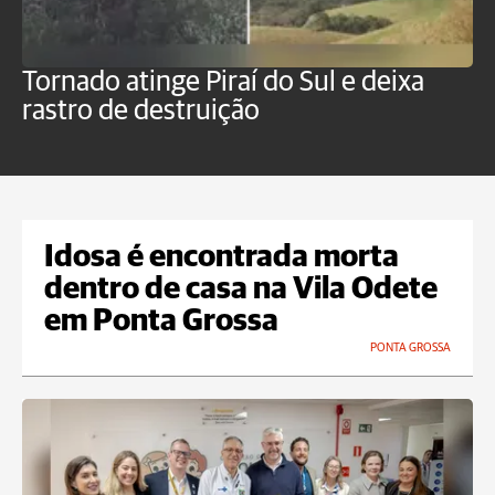
Tornado atinge Piraí do Sul e deixa
H
rastro de destruição
C
m
Idosa é encontrada morta
dentro de casa na Vila Odete
em Ponta Grossa
PONTA GROSSA