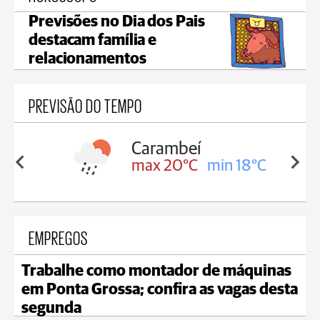
Previsões no Dia dos Pais
destacam família e
relacionamentos
PREVISÃO DO TEMPO
Carambeí
in 18°C
max 20°C
min 18°C
EMPREGOS
Trabalhe como montador de máquinas
em Ponta Grossa; confira as vagas desta
segunda