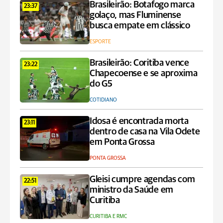
Brasileirão: Botafogo marca
23:37
golaço, mas Fluminense
busca empate em clássico
ESPORTE
Brasileirão: Coritiba vence
23:22
Chapecoense e se aproxima
do G5
COTIDIANO
Idosa é encontrada morta
23:11
dentro de casa na Vila Odete
em Ponta Grossa
PONTA GROSSA
Gleisi cumpre agendas com
22:51
ministro da Saúde em
Curitiba
CURITIBA E RMC