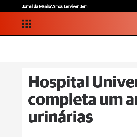
Jornal da Manhã
Vamos Ler
Viver Bem
Hospital Univer
completa um a
urinárias