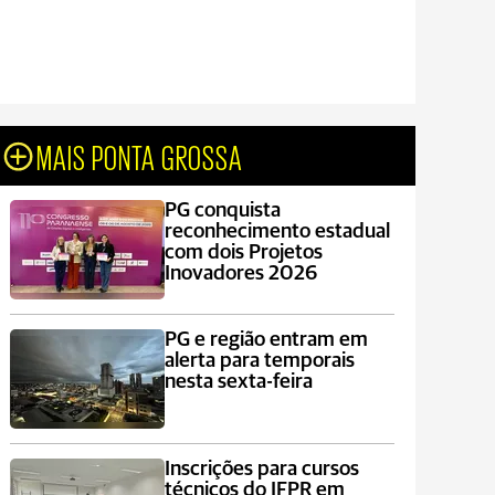
MAIS PONTA GROSSA
PG conquista
reconhecimento estadual
com dois Projetos
Inovadores 2026
PG e região entram em
alerta para temporais
nesta sexta-feira
Inscrições para cursos
técnicos do IFPR em