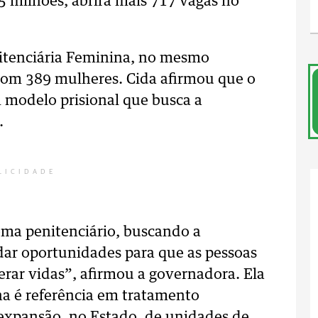
35 milhões, abrirá mais 717 vagas no
itenciária Feminina, no mesmo
com 389 mulheres. Cida afirmou que o
 modelo prisional que busca a
.
LICIDADE
ma penitenciário, buscando a
 dar oportunidades para que as pessoas
rar vidas”, afirmou a governadora. Ela
na é referência em tratamento
 expansão, no Estado, de unidades de