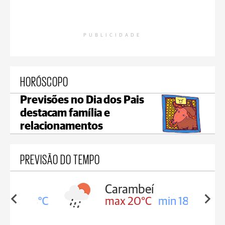
PUBLICIDADE
HORÓSCOPO
Previsões no Dia dos Pais
destacam família e
relacionamentos
PREVISÃO DO TEMPO
Carambeí
in 18°C
max 20°C
min 18°C