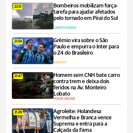
Bombeiros mobilizam força-
22:12
tarefa para ajudar afetados
pelo tornado em Piraí do Sul
CAMPOS GERAIS
Grêmio vira sobre o São
21:54
Paulo e empurra o Inter para
o Z4 do Brasileiro
ESPORTE
Homem sem CNH bate carro
21:47
contra trem e deixa dois
feridos na Av. Monteiro
Lobato
PONTA GROSSA
Agroleite: Holandesa
21:29
Vermelha e Branca vence
Suprema e entra para a
Calçada da Fama