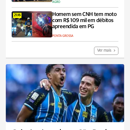
AGRO
Homem sem CNH tem moto
21:16
com R$ 109 mil em débitos
apreendida em PG
PONTA GROSSA
Ver mais