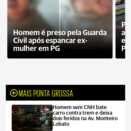
Pa
Homem é preso pela Guarda
ati
Civil após espancar ex-
en
mulher em PG
Pr
MAIS PONTA GROSSA
Homem sem CNH bate
carro contra trem e deixa
dois feridos na Av. Monteiro
Lobato