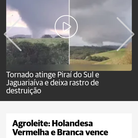
Tornado atinge Piraí do Sul e
H
Jaguariaíva e deixa rastro de
C
destruição
m
Agroleite: Holandesa
Vermelha e Branca vence