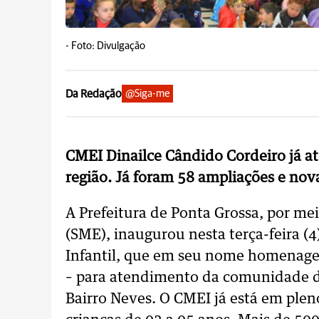
-
Foto: Divulgação
Da Redação
@Siga-me
CMEI Dinailce Cândido Cordeiro já at
região. Já foram 58 ampliações e no
A Prefeitura de Ponta Grossa, por me
(SME), inaugurou nesta terça-feira 
Infantil, que em seu nome homenagei
– para atendimento da comunidade d
Bairro Neves. O CMEI já está em pl