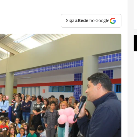
Siga
aRede
no Google