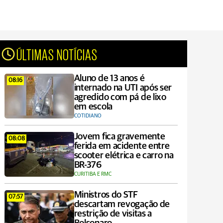
ÚLTIMAS NOTÍCIAS
Aluno de 13 anos é
08:16
internado na UTI após ser
agredido com pá de lixo
em escola
COTIDIANO
Jovem fica gravemente
08:08
ferida em acidente entre
scooter elétrica e carro na
BR-376
CURITIBA E RMC
Ministros do STF
07:57
descartam revogação de
restrição de visitas a