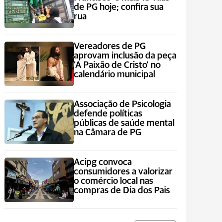
de PG hoje; confira sua
rua
Vereadores de PG
aprovam inclusão da peça
'A Paixão de Cristo' no
calendário municipal
Associação de Psicologia
defende políticas
públicas de saúde mental
na Câmara de PG
Acipg convoca
consumidores a valorizar
o comércio local nas
compras de Dia dos Pais