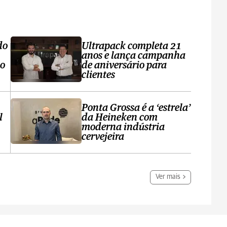
do
Ultrapack completa 21
anos e lança campanha
no
de aniversário para
clientes
Ponta Grossa é a ‘estrela’
l
da Heineken com
moderna indústria
cervejeira
Ver mais