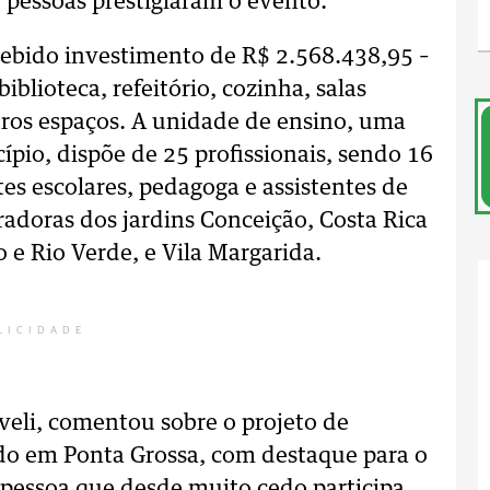
0 pessoas prestigiaram o evento.
ebido investimento de R$ 2.568.438,95 –
iblioteca, refeitório, cozinha, salas
utros espaços. A unidade de ensino, uma
ípio, dispõe de 25 profissionais, sendo 16
tes escolares, pedagoga e assistentes de
adoras dos jardins Conceição, Costa Rica
 e Rio Verde, e Vila Margarida.
LICIDADE
veli, comentou sobre o projeto de
do em Ponta Grossa, com destaque para o
 pessoa que desde muito cedo participa