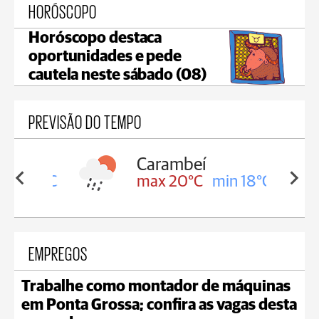
HORÓSCOPO
Horóscopo destaca
oportunidades e pede
cautela neste sábado (08)
PREVISÃO DO TEMPO
Carambeí
in 18°C
max 20°C
min 18°C
EMPREGOS
Trabalhe como montador de máquinas
em Ponta Grossa; confira as vagas desta