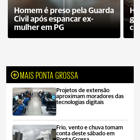
Homem é preso pela Guarda
Ho
Civil após espancar ex-
gr
mulher em PG
co
MAIS PONTA GROSSA
Projetos de extensão
aproximam moradores das
tecnologias digitais
Frio, vento e chuva tomam
conta deste sábado em
Ponta Grossa