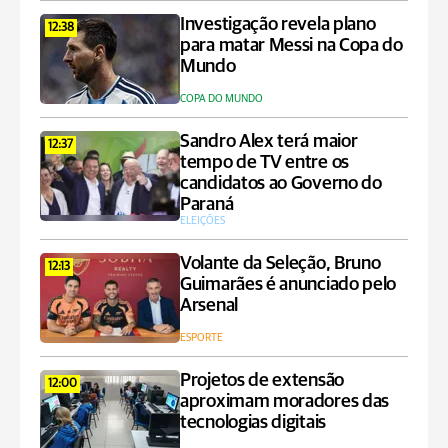
Investigação revela plano
12:38
para matar Messi na Copa do
Mundo
COPA DO MUNDO
Sandro Alex terá maior
12:37
tempo de TV entre os
candidatos ao Governo do
Paraná
ELEIÇÕES
Volante da Seleção, Bruno
12:13
Guimarães é anunciado pelo
Arsenal
ESPORTE
Projetos de extensão
12:00
aproximam moradores das
tecnologias digitais