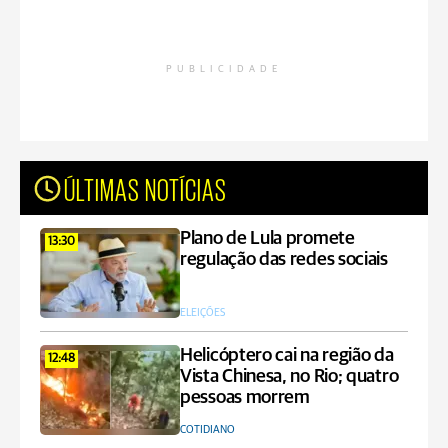
PUBLICIDADE
ÚLTIMAS NOTÍCIAS
Plano de Lula promete
13:30
regulação das redes sociais
ELEIÇÕES
Helicóptero cai na região da
12:48
Vista Chinesa, no Rio; quatro
pessoas morrem
COTIDIANO