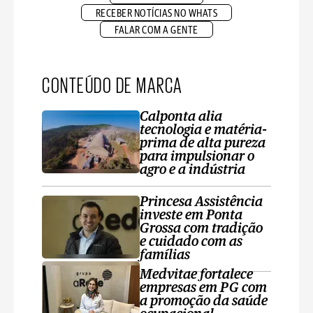
RECEBER NOTÍCIAS NO WHATS
FALAR COM A GENTE
CONTEÚDO DE MARCA
Calponta alia
tecnologia e matéria-
prima de alta pureza
para impulsionar o
agro e a indústria
Princesa Assistência
investe em Ponta
Grossa com tradição
e cuidado com as
famílias
Medvitae fortalece
empresas em PG com
a promoção da saúde