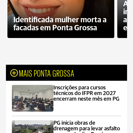
Al
in
Identificada mulher morta a
ag
facadas em Ponta Grossa
es
MAIS PONTA GROSSA
Inscrições para cursos
técnicos do IFPR em 2027
encerram neste mês em PG
PG inicia obras de
drenagem para levar asfalto