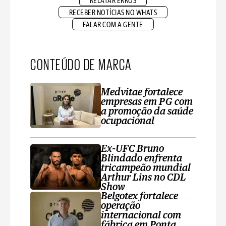
RELATAR ERROS
RECEBER NOTÍCIAS NO WHATS
FALAR COM A GENTE
CONTEÚDO DE MARCA
Medvitae fortalece
empresas em PG com
a promoção da saúde
ocupacional
Ex-UFC Bruno
Blindado enfrenta
tricampeão mundial
Arthur Lins no CDL
Show
Belgotex fortalece
operação
internacional com
fábrica em Ponta