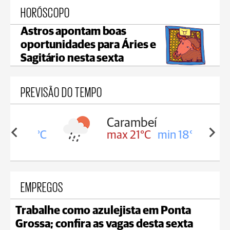
HORÓSCOPO
Astros apontam boas
oportunidades para Áries e
Sagitário nesta sexta
PREVISÃO DO TEMPO
Carambeí
in 18°C
max 21°C
min 18°C
EMPREGOS
Trabalhe como azulejista em Ponta
Grossa; confira as vagas desta sexta