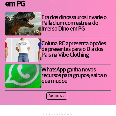
em PG
Era dos dinossauros invade o
Palladium com estreia do
Imerso Dino em PG
Coluna RC apresenta opções
de presentes para o Dia dos
Pais na Vibe Clothing
WhatsApp ganha novos
recursos para grupos; saiba o
que mudou
Ver mais
PUBLICIDADE