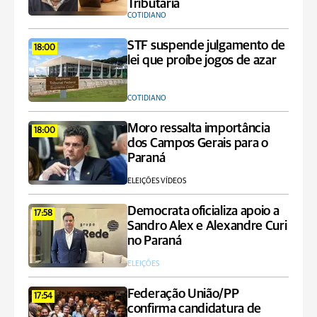
Tributária
COTIDIANO
STF suspende julgamento de
18:00
lei que proíbe jogos de azar
COTIDIANO
Moro ressalta importância
18:00
dos Campos Gerais para o
Paraná
ELEIÇÕES VÍDEOS
Democrata oficializa apoio a
17:58
Sandro Alex e Alexandre Curi
no Paraná
ELEIÇÕES
Federação União/PP
17:54
confirma candidatura de