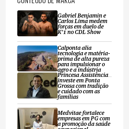
Gabriel Benjamin e
Carlos Lima medem
forças em duelo de
K’1 no CDL Show
Calponta alia
tecnologia e matéria-
prima de alta pureza
para impulsionar o
agro e a indústria
Princesa Assistência
investe em Ponta
Grossa com tradição
e cuidado com as
famílias
Medvitae fortalece
empresas em PG com
a promoção da saúde