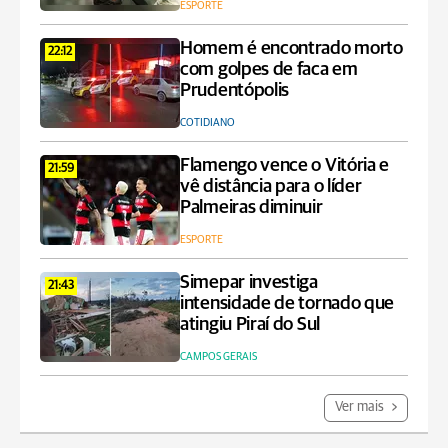
ESPORTE
Homem é encontrado morto
22:12
com golpes de faca em
Prudentópolis
COTIDIANO
Flamengo vence o Vitória e
21:59
vê distância para o líder
Palmeiras diminuir
ESPORTE
Simepar investiga
21:43
intensidade de tornado que
atingiu Piraí do Sul
CAMPOS GERAIS
Ver mais