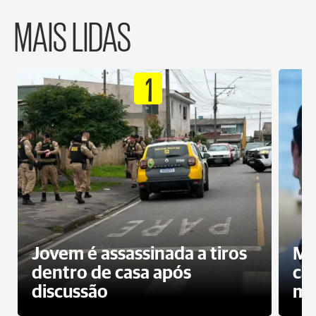
MAIS LIDAS
1
Jovem é assassinada a tiros
Mo
dentro de casa após
ca
discussão
mo