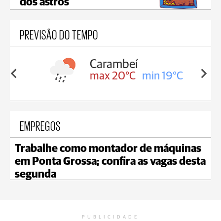
dos astros
PREVISÃO DO TEMPO
Carambeí
in 19°C
max 20°C
min 19°C
EMPREGOS
Trabalhe como montador de máquinas
em Ponta Grossa; confira as vagas desta
segunda
PUBLICIDADE