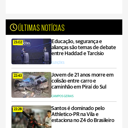
ÚLTIMAS NOTÍCIAS
Educação, segurança e
23:02
alianças são temas de debate
entre Haddad e Tarcísio
ELEIÇÕES
Jovem de 21 anos morre em
22:43
colisão entre carro e
caminhão em Piraí do Sul
CAMPOS GERAIS
Santos é dominado pelo
22:28
Athletico-PR na Vila e
estaciona no Z4 do Brasileiro