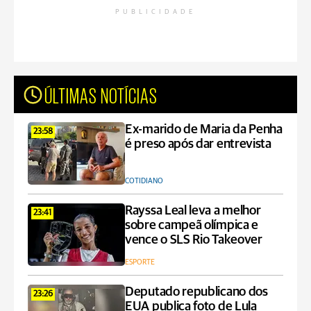
PUBLICIDADE
ÚLTIMAS NOTÍCIAS
Ex-marido de Maria da Penha
23:58
é preso após dar entrevista
COTIDIANO
Rayssa Leal leva a melhor
23:41
sobre campeã olímpica e
vence o SLS Rio Takeover
ESPORTE
Deputado republicano dos
23:26
EUA publica foto de Lula