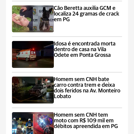
Cão Beretta auxilia GCM e
localiza 24 gramas de crack
em PG
Idosa é encontrada morta
dentro de casa na Vila
Odete em Ponta Grossa
Homem sem CNH bate
carro contra trem e deixa
dois feridos na Av. Monteiro
Lobato
Homem sem CNH tem
moto com R$ 109 mil em
débitos apreendida em PG