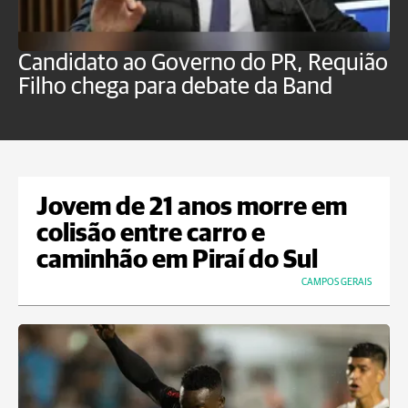
Candidato ao Governo do PR, Requião
S
Filho chega para debate da Band
p
B
Jovem de 21 anos morre em
colisão entre carro e
caminhão em Piraí do Sul
CAMPOS GERAIS