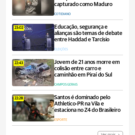
capturado como Maduro
COTIDIANO
Educação, segurança e
23:02
alianças são temas de debate
entre Haddad e Tarcísio
ELEIÇÕES
Jovem de 21 anos morre em
22:43
colisão entre carro e
caminhão em Piraí do Sul
CAMPOS GERAIS
Santos é dominado pelo
22:28
Athletico-PR na Vila e
estaciona no Z4 do Brasileiro
ESPORTE