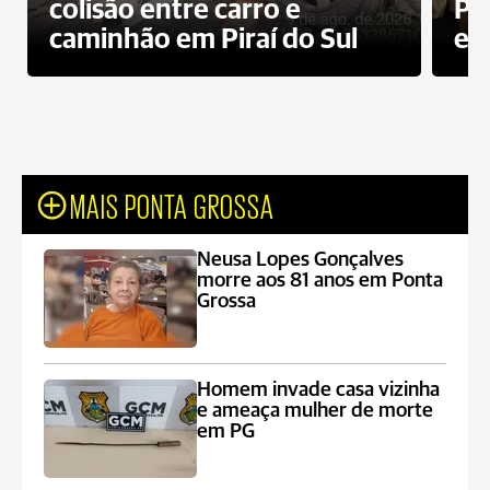
colisão entre carro e
Pe
caminhão em Piraí do Sul
en
MAIS PONTA GROSSA
Neusa Lopes Gonçalves
morre aos 81 anos em Ponta
Grossa
Homem invade casa vizinha
e ameaça mulher de morte
em PG