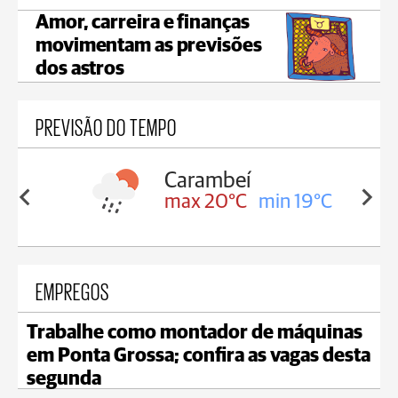
Amor, carreira e finanças
movimentam as previsões
dos astros
PREVISÃO DO TEMPO
Carambeí
in 19°C
max 20°C
min 19°C
EMPREGOS
Trabalhe como montador de máquinas
em Ponta Grossa; confira as vagas desta
segunda