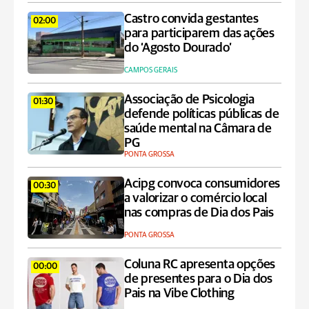
Castro convida gestantes
02:00
para participarem das ações
do ‘Agosto Dourado’
CAMPOS GERAIS
Associação de Psicologia
01:30
defende políticas públicas de
saúde mental na Câmara de
PG
PONTA GROSSA
Acipg convoca consumidores
00:30
a valorizar o comércio local
nas compras de Dia dos Pais
PONTA GROSSA
Coluna RC apresenta opções
00:00
de presentes para o Dia dos
Pais na Vibe Clothing