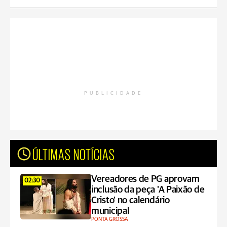
PUBLICIDADE
ÚLTIMAS NOTÍCIAS
Vereadores de PG aprovam
02:30
inclusão da peça 'A Paixão de
Cristo' no calendário
municipal
PONTA GROSSA