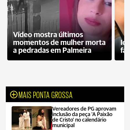
Vídeo mostra últimos
momentos de mulher morta
Id
a pedradas em Palmeira
fa
MAIS PONTA GROSSA
Vereadores de PG aprovam
inclusão da peça 'A Paixão
de Cristo' no calendário
municipal