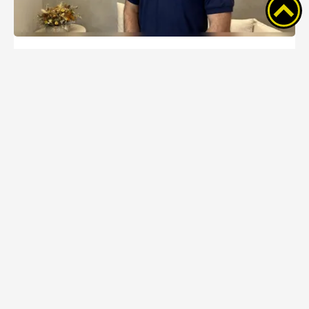
Progresso de Ponta Grossa aumenta
demanda por planejamento urbano
Avanço empresarial de PG estabelece