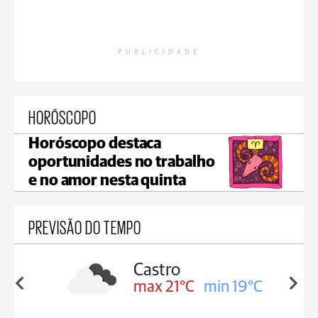
PUBLICIDADE
HORÓSCOPO
Horóscopo destaca
oportunidades no trabalho
e no amor nesta quinta
PREVISÃO DO TEMPO
sa
Castro
min 17°C
max 21°C
min 19°C