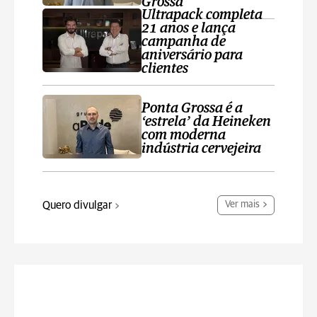
Grossa
Ultrapack completa
21 anos e lança
campanha de
aniversário para
clientes
Ponta Grossa é a
‘estrela’ da Heineken
com moderna
indústria cervejeira
Quero divulgar
Ver mais