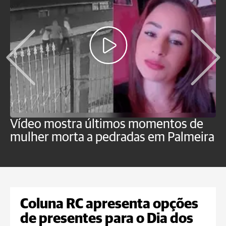
Vídeo mostra últimos momentos de
"
mulher morta a pedradas em Palmeira
c
U
Coluna RC apresenta opções
de presentes para o Dia dos