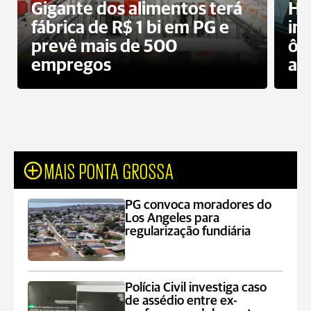
Gigante dos alimentos terá
Ho
fábrica de R$ 1 bi em PG e
im
prevê mais de 500
ôn
empregos
ac
MAIS PONTA GROSSA
PG convoca moradores do
Los Angeles para
regularização fundiária
Polícia Civil investiga caso
de assédio entre ex-