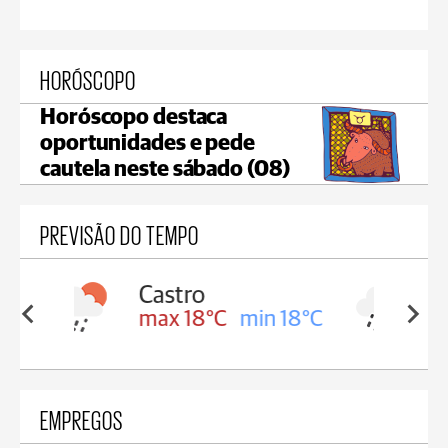
HORÓSCOPO
Horóscopo destaca
oportunidades e pede
cautela neste sábado (08)
PREVISÃO DO TEMPO
Carambeí
in 18°C
max 18°C
min 17°C
EMPREGOS