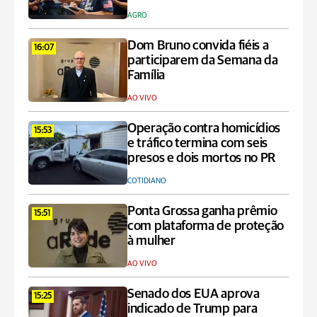
AGRO
Dom Bruno convida fiéis a
16:07
participarem da Semana da
Família
AO VIVO
Operação contra homicídios
15:53
e tráfico termina com seis
presos e dois mortos no PR
COTIDIANO
Ponta Grossa ganha prêmio
15:51
com plataforma de proteção
à mulher
AO VIVO
Senado dos EUA aprova
15:25
indicado de Trump para