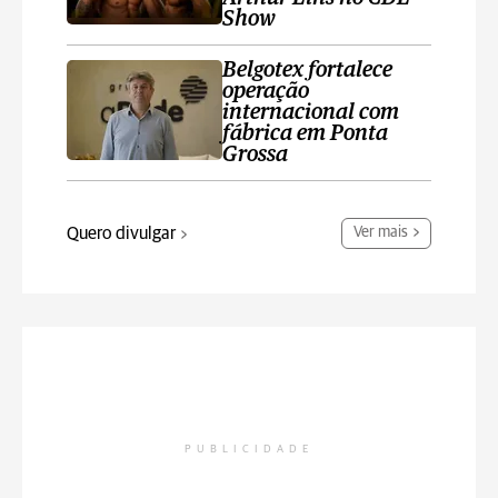
Show
Belgotex fortalece
operação
internacional com
fábrica em Ponta
Grossa
Quero divulgar
Ver mais
PUBLICIDADE