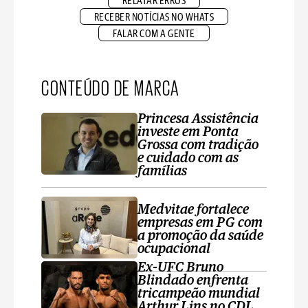
RELATAR ERROS
RECEBER NOTÍCIAS NO WHATS
FALAR COM A GENTE
CONTEÚDO DE MARCA
Princesa Assistência
investe em Ponta
Grossa com tradição
e cuidado com as
famílias
Medvitae fortalece
empresas em PG com
a promoção da saúde
ocupacional
Ex-UFC Bruno
Blindado enfrenta
tricampeão mundial
Arthur Lins no CDL