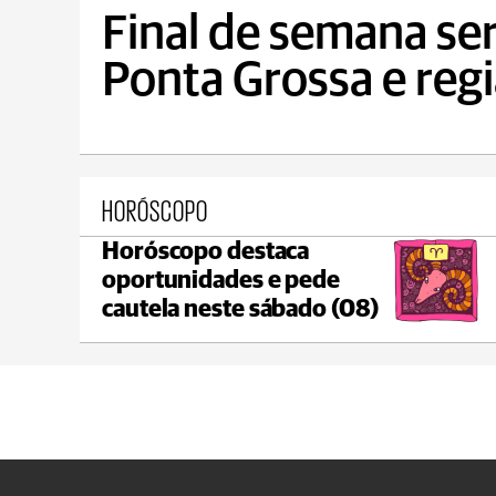
Final de semana se
Ponta Grossa e reg
HORÓSCOPO
Horóscopo destaca
Ponta Grossa
oportunidades e pede
max 17°C
min 17°C
cautela neste sábado (08)