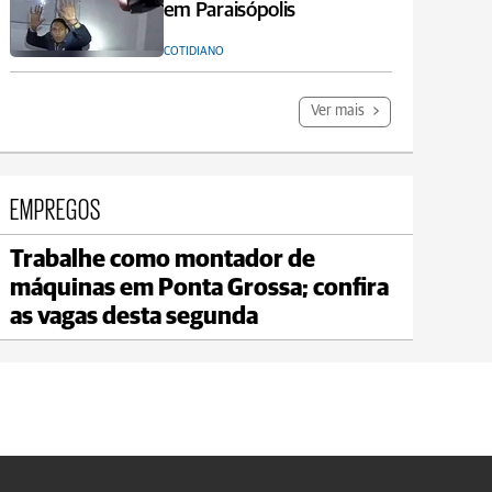
em Paraisópolis
COTIDIANO
Ver mais
EMPREGOS
Trabalhe como montador de
Carambeí
máquinas em Ponta Grossa; confira
max 18°C
min 17°C
as vagas desta segunda