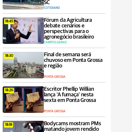
SC
COTIDIANO
Fórum da Agricultura
18:45
debate cenários e
perspectivas para o
agronegócio brasileiro
CAMPOS GERAIS
Final de semana será
18:30
chuvoso em Ponta Grossa
e região
PONTA GROSSA
Escritor Phellip Willian
18:26
lança 'A fumaça' nesta
sexta em Ponta Grossa
PONTA GROSSA
Bodycams mostram PMs
18:18
matando jovem rendido