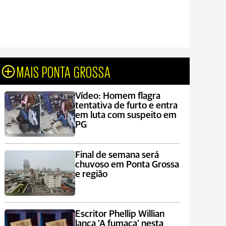
MAIS PONTA GROSSA
Vídeo: Homem flagra
tentativa de furto e entra
em luta com suspeito em
PG
Final de semana será
chuvoso em Ponta Grossa
e região
Escritor Phellip Willian
lança 'A fumaça' nesta