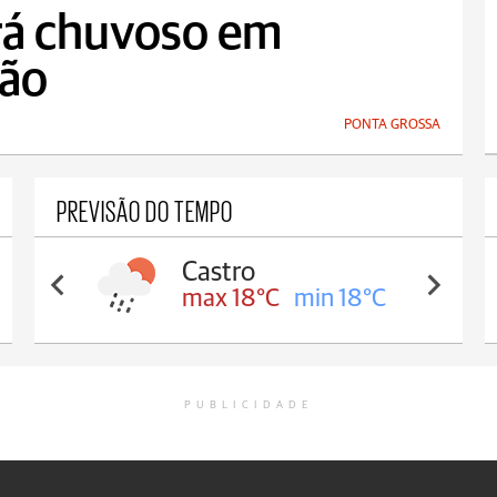
rá chuvoso em
ião
PONTA GROSSA
PREVISÃO DO TEMPO
Castro
max 18°C
min 18°C
PUBLICIDADE