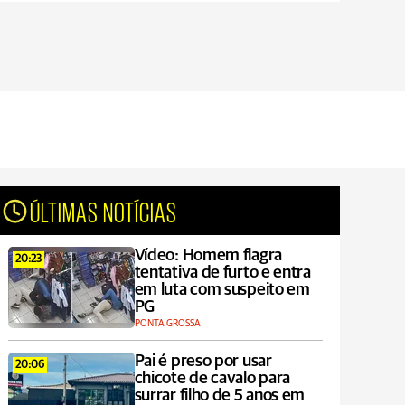
ÚLTIMAS NOTÍCIAS
Vídeo: Homem flagra
20:23
tentativa de furto e entra
em luta com suspeito em
PG
PONTA GROSSA
Pai é preso por usar
20:06
chicote de cavalo para
surrar filho de 5 anos em