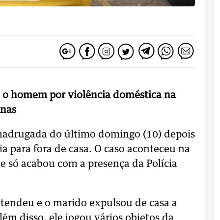
eu o homem por violência doméstica na
inas
adrugada do último domingo (10) depois
ia para fora de casa. O caso aconteceu na
 e só acabou com a presença da Polícia
ntendeu e o marido expulsou de casa a
ém disso, ele jogou vários objetos da