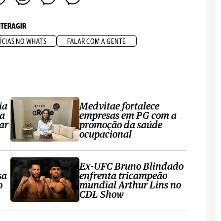
NTERAGIR
ÍCIAS NO WHATS
FALAR COM A GENTE
ia
Medvitae fortalece
ta
empresas em PG com a
ar
promoção da saúde
ocupacional
Ex-UFC Bruno Blindado
sa
enfrenta tricampeão
o
mundial Arthur Lins no
CDL Show