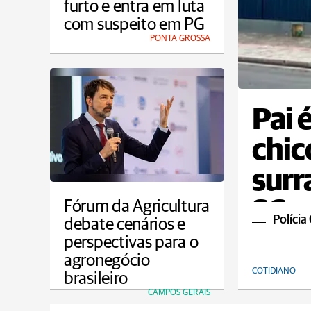
furto e entra em luta
com suspeito em PG
PONTA GROSSA
Pai 
chic
surr
SC
Fórum da Agricultura
Polícia 
debate cenários e
perspectivas para o
agronegócio
COTIDIANO
brasileiro
CAMPOS GERAIS