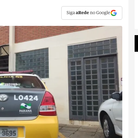
Siga
aRede
no Google