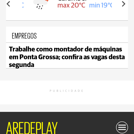
in 19°C
max 20°C
min 19°C
EMPREGOS
Trabalhe como montador de máquinas
em Ponta Grossa; confira as vagas desta
segunda
PUBLICIDADE
AREDEPLAY