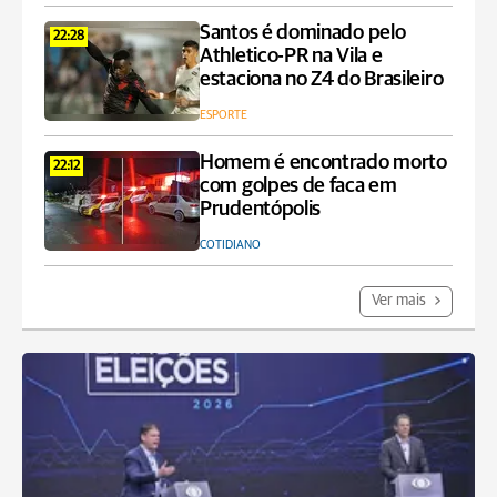
Santos é dominado pelo
22:28
Athletico-PR na Vila e
estaciona no Z4 do Brasileiro
ESPORTE
Homem é encontrado morto
22:12
com golpes de faca em
Prudentópolis
COTIDIANO
Ver mais