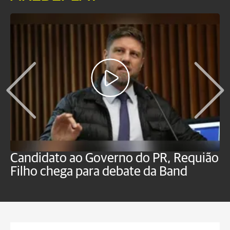
Candidato ao Governo do PR, Requião
S
Filho chega para debate da Band
p
B