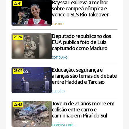
Rayssa Leal leva a melhor
23:41
sobre campeã olímpica e
vence o SLS Rio Takeover
ESPORTE
Deputado republicano dos
23:26
EUA publica foto de Lula
capturado como Maduro
COTIDIANO
Educação, segurança e
23:02
alianças são temas de debate
entre Haddad e Tarcísio
ELEIÇÕES
Jovem de 21 anos morre em
22:43
colisão entre carro e
caminhão em Piraí do Sul
CAMPOS GERAIS