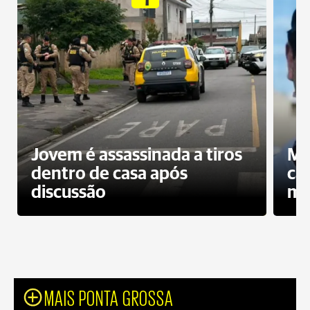
Jovem é assassinada a tiros
Mo
dentro de casa após
ca
discussão
mo
MAIS PONTA GROSSA