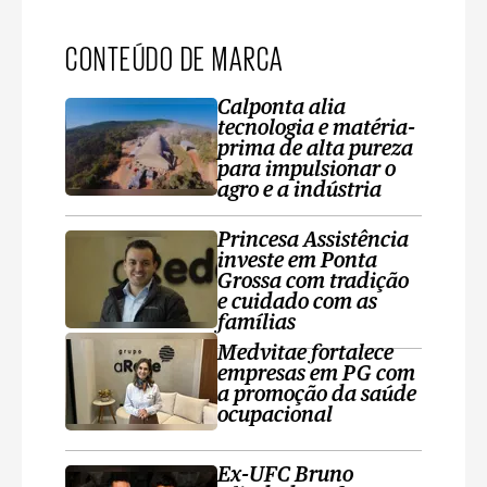
CONTEÚDO DE MARCA
Calponta alia
tecnologia e matéria-
prima de alta pureza
para impulsionar o
agro e a indústria
Princesa Assistência
investe em Ponta
Grossa com tradição
e cuidado com as
famílias
Medvitae fortalece
empresas em PG com
a promoção da saúde
ocupacional
Ex-UFC Bruno