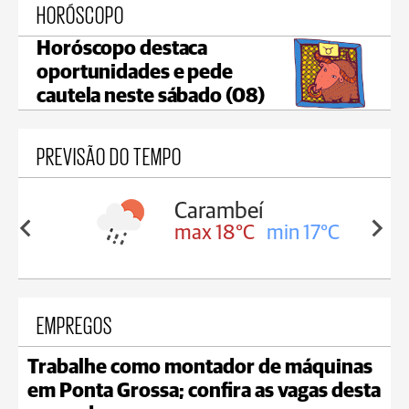
HORÓSCOPO
Horóscopo destaca
oportunidades e pede
cautela neste sábado (08)
PREVISÃO DO TEMPO
Carambeí
in 18°C
max 18°C
min 17°C
EMPREGOS
Trabalhe como montador de máquinas
em Ponta Grossa; confira as vagas desta