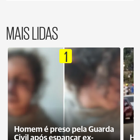
MAIS LIDAS
1
Homem é preso pela Guarda
Civil após espancar ex-
Ho