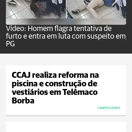
Vídeo: Homem flagra tentativa de
B
furto e entra em luta com suspeito em
j
PG
CCAJ realiza reforma na
piscina e construção de
vestiários em Telêmaco
Borba
CAMPOS GERAIS