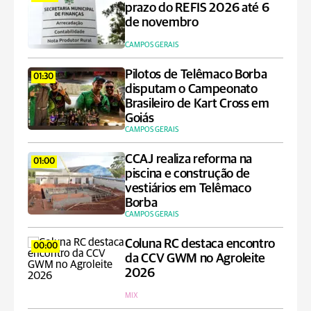
prazo do REFIS 2026 até 6
de novembro
CAMPOS GERAIS
Pilotos de Telêmaco Borba
01:30
disputam o Campeonato
Brasileiro de Kart Cross em
Goiás
CAMPOS GERAIS
CCAJ realiza reforma na
01:00
piscina e construção de
vestiários em Telêmaco
Borba
CAMPOS GERAIS
Coluna RC destaca encontro
00:00
da CCV GWM no Agroleite
2026
MIX