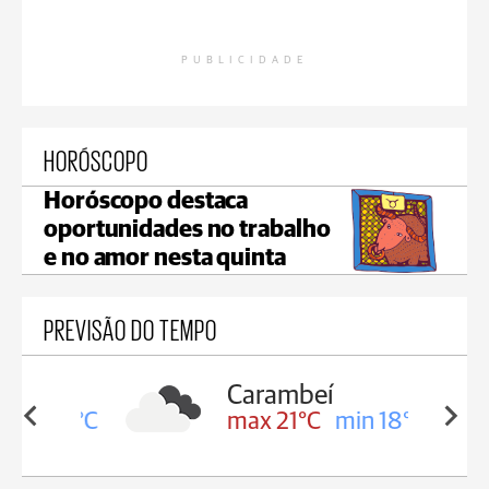
PUBLICIDADE
HORÓSCOPO
Horóscopo destaca
oportunidades no trabalho
e no amor nesta quinta
PREVISÃO DO TEMPO
Carambeí
in 19°C
max 21°C
min 18°C