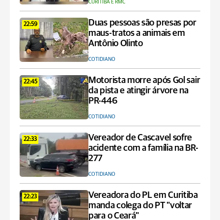
CURITIBA E RMC
Duas pessoas são presas por
22:59
maus-tratos a animais em
Antônio Olinto
COTIDIANO
Motorista morre após Gol sair
22:45
da pista e atingir árvore na
PR-446
COTIDIANO
Vereador de Cascavel sofre
22:33
acidente com a família na BR-
277
COTIDIANO
Vereadora do PL em Curitiba
22:23
manda colega do PT "voltar
para o Ceará"