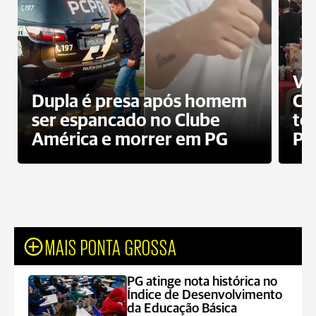
Ví
Dupla é presa após homem
Cl
ser espancado no Clube
te
América e morrer em PG
PG
MAIS PONTA GROSSA
PG atinge nota histórica no
Índice de Desenvolvimento
da Educação Básica