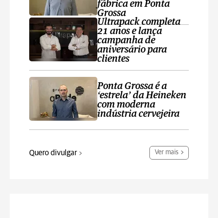
fábrica em Ponta
Grossa
Ultrapack completa
21 anos e lança
campanha de
aniversário para
clientes
Ponta Grossa é a
‘estrela’ da Heineken
com moderna
indústria cervejeira
Quero divulgar
Ver mais