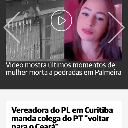
Vídeo mostra últimos momentos de
"
mulher morta a pedradas em Palmeira
c
U
Vereadora do PL em Curitiba
manda colega do PT "voltar
para o Ceará"