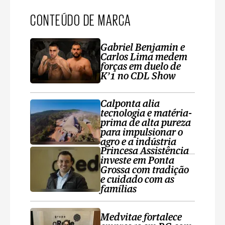
CONTEÚDO DE MARCA
Gabriel Benjamin e
Carlos Lima medem
forças em duelo de
K’1 no CDL Show
Calponta alia
tecnologia e matéria-
prima de alta pureza
para impulsionar o
agro e a indústria
Princesa Assistência
investe em Ponta
Grossa com tradição
e cuidado com as
famílias
Medvitae fortalece