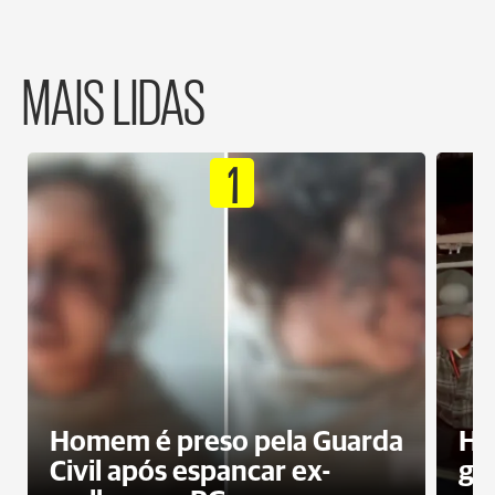
MAIS LIDAS
1
Homem é preso pela Guarda
Ho
Civil após espancar ex-
gr