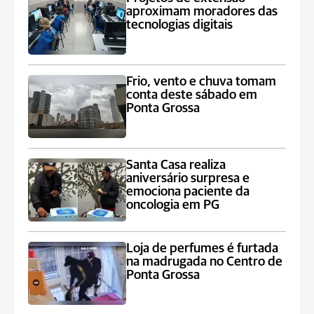
aproximam moradores das
tecnologias digitais
Frio, vento e chuva tomam
conta deste sábado em
Ponta Grossa
Santa Casa realiza
aniversário surpresa e
emociona paciente da
oncologia em PG
Loja de perfumes é furtada
na madrugada no Centro de
Ponta Grossa