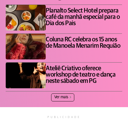
Planalto Select Hotel prepara
café da manhã especial para o
Dia dos Pais
Coluna RC celebra os 15 anos
de Manoela Menarim Requião
Ateliê Criativo oferece
workshop de teatro e dança
neste sábado em PG
Ver mais
PUBLICIDADE