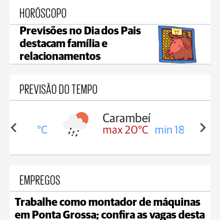
HORÓSCOPO
Previsões no Dia dos Pais
destacam família e
relacionamentos
PREVISÃO DO TEMPO
Carambeí
in 18°C
max 20°C
min 18°C
EMPREGOS
Trabalhe como montador de máquinas
em Ponta Grossa; confira as vagas desta