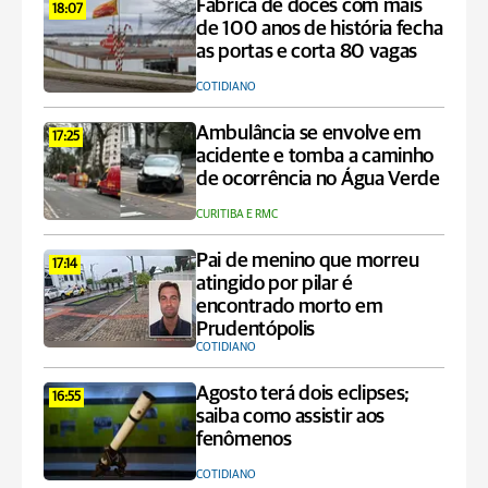
Fábrica de doces com mais
18:07
de 100 anos de história fecha
as portas e corta 80 vagas
COTIDIANO
Ambulância se envolve em
17:25
acidente e tomba a caminho
de ocorrência no Água Verde
CURITIBA E RMC
Pai de menino que morreu
17:14
atingido por pilar é
encontrado morto em
Prudentópolis
COTIDIANO
Agosto terá dois eclipses;
16:55
saiba como assistir aos
fenômenos
COTIDIANO