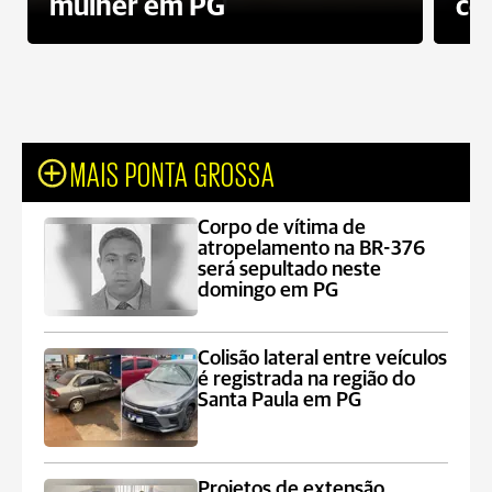
mulher em PG
co
MAIS PONTA GROSSA
Corpo de vítima de
atropelamento na BR-376
será sepultado neste
domingo em PG
Colisão lateral entre veículos
é registrada na região do
Santa Paula em PG
Projetos de extensão