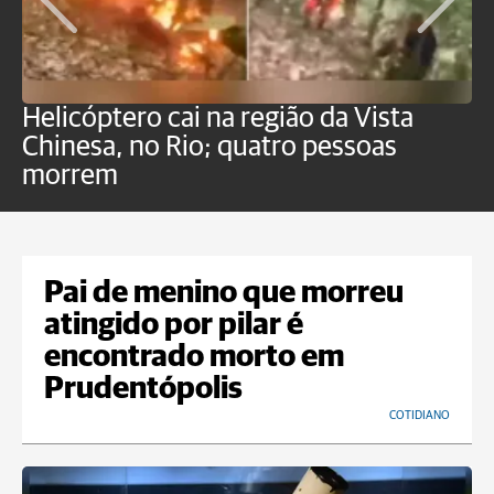
Helicóptero cai na região da Vista
C
Chinesa, no Rio; quatro pessoas
a
morrem
o
Pai de menino que morreu
atingido por pilar é
encontrado morto em
Prudentópolis
COTIDIANO