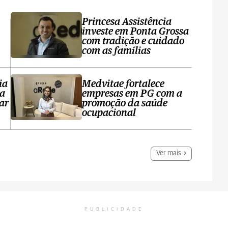
Princesa Assistência
investe em Ponta Grossa
com tradição e cuidado
com as famílias
ia
Medvitae fortalece
ta
empresas em PG com a
ar
promoção da saúde
ocupacional
Ver mais
PUBLICIDADE