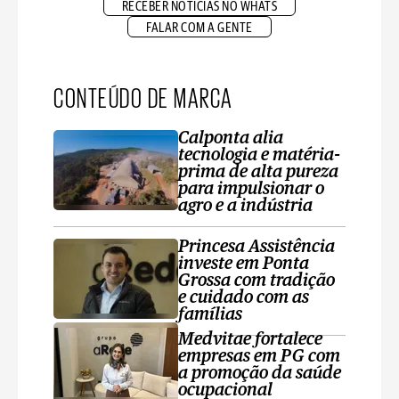
RECEBER NOTÍCIAS NO WHATS
FALAR COM A GENTE
CONTEÚDO DE MARCA
Calponta alia
tecnologia e matéria-
prima de alta pureza
para impulsionar o
agro e a indústria
Princesa Assistência
investe em Ponta
Grossa com tradição
e cuidado com as
famílias
Medvitae fortalece
empresas em PG com
a promoção da saúde
ocupacional