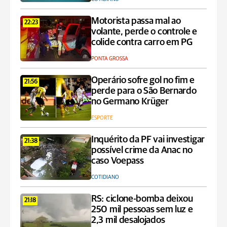
Motorista passa mal ao
22:23
volante, perde o controle e
colide contra carro em PG
PONTA GROSSA
Operário sofre gol no fim e
21:56
perde para o São Bernardo
no Germano Krüger
ESPORTE
Inquérito da PF vai investigar
21:38
possível crime da Anac no
caso Voepass
COTIDIANO
RS: ciclone-bomba deixou
21:18
250 mil pessoas sem luz e
2,3 mil desalojados