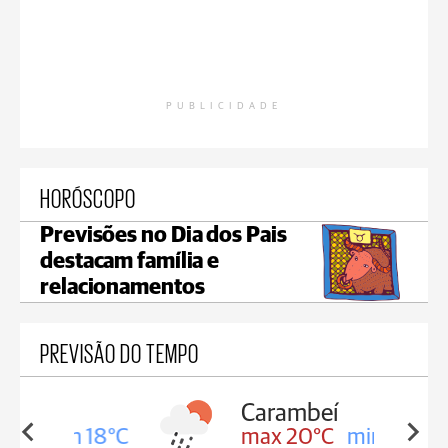
PUBLICIDADE
HORÓSCOPO
Previsões no Dia dos Pais
destacam família e
relacionamentos
PREVISÃO DO TEMPO
Carambeí
in 18°C
max 20°C
min 18°C