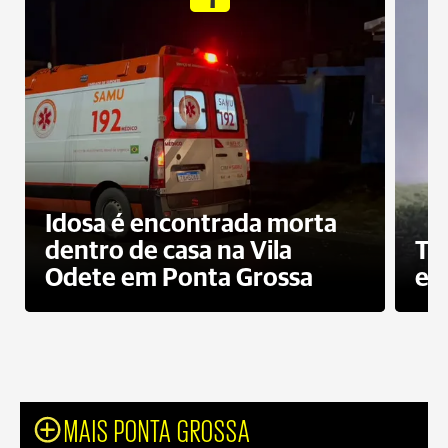
Idosa é encontrada morta
dentro de casa na Vila
To
Odete em Ponta Grossa
e 
MAIS PONTA GROSSA