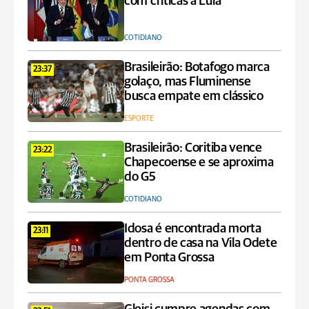
com críticas a Lula
COTIDIANO
Brasileirão: Botafogo marca
23:37
golaço, mas Fluminense
busca empate em clássico
ESPORTE
Brasileirão: Coritiba vence
23:22
Chapecoense e se aproxima
do G5
COTIDIANO
Idosa é encontrada morta
23:11
dentro de casa na Vila Odete
em Ponta Grossa
PONTA GROSSA