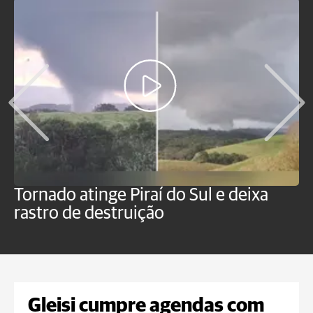
Tornado atinge Piraí do Sul e deixa
H
rastro de destruição
C
m
Gleisi cumpre agendas com