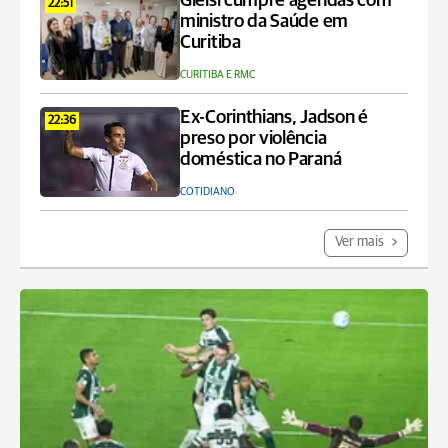
Gleisi cumpre agendas com
22:51
ministro da Saúde em
Curitiba
CURITIBA E RMC
Ex-Corinthians, Jadson é
22:36
preso por violência
doméstica no Paraná
COTIDIANO
Ver mais