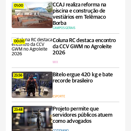
CCAJ realiza reforma na
01:00
piscina e construção de
vestiários em Telêmaco
Borba
CAMPOS GERAIS
Coluna RC destaca encontro
00:00
da CCV GWM no Agroleite
2026
MIX
Bitelo ergue 420 kg e bate
23:56
recorde brasileiro
ESPORTE
Projeto permite que
23:48
servidores públicos atuem
como advogados
COTIDIANO