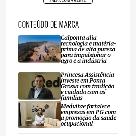
FALAR COM A GENTE
CONTEÚDO DE MARCA
Calponta alia
tecnologia e matéria-
prima de alta pureza
para impulsionar o
agro e a indústria
Princesa Assistência
investe em Ponta
Grossa com tradição
e cuidado com as
famílias
Medvitae fortalece
empresas em PG com
a promoção da saúde
ocupacional