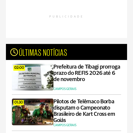
PUBLICIDADE
ÚLTIMAS NOTÍCIAS
Prefeitura de Tibagi prorroga
02:00
prazo do REFIS 2026 até 6
de novembro
CAMPOS GERAIS
Pilotos de Telêmaco Borba
01:30
disputam o Campeonato
Brasileiro de Kart Cross em
Goiás
CAMPOS GERAIS