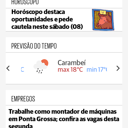
HORÓSCOPO
Horóscopo destaca
oportunidades e pede
cautela neste sábado (08)
PREVISÃO DO TEMPO
Carambeí
in 18°C
max 18°C
min 17°C
EMPREGOS
Trabalhe como montador de máquinas
em Ponta Grossa; confira as vagas desta
segunda