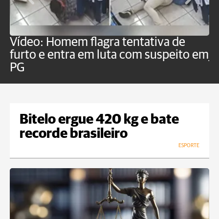
Vídeo: Homem flagra tentativa de
B
furto e entra em luta com suspeito em
j
PG
Bitelo ergue 420 kg e bate
recorde brasileiro
ESPORTE