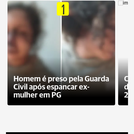
1
Homem é preso pela Guarda
Co
Civil após espancar ex-
da
mulher em PG
20