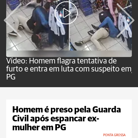
Vídeo: Homem flagra tentativa de
B
furto e entra em luta com suspeito em
j
PG
Homem é preso pela Guarda
Civil após espancar ex-
mulher em PG
PONTA GROSSA