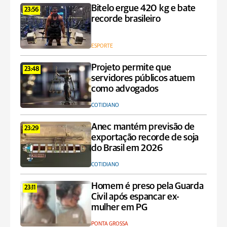
Bitelo ergue 420 kg e bate
23:56
recorde brasileiro
ESPORTE
Projeto permite que
23:48
servidores públicos atuem
como advogados
COTIDIANO
Anec mantém previsão de
23:29
exportação recorde de soja
do Brasil em 2026
COTIDIANO
Homem é preso pela Guarda
23:11
Civil após espancar ex-
mulher em PG
PONTA GROSSA