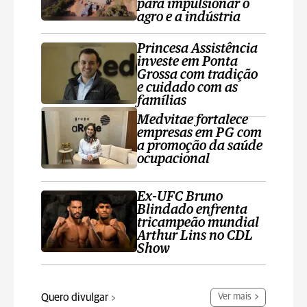
para impulsionar o
agro e a indústria
Princesa Assistência
investe em Ponta
Grossa com tradição
e cuidado com as
famílias
Medvitae fortalece
empresas em PG com
a promoção da saúde
ocupacional
Ex-UFC Bruno
Blindado enfrenta
tricampeão mundial
Arthur Lins no CDL
Show
Quero divulgar
Ver mais