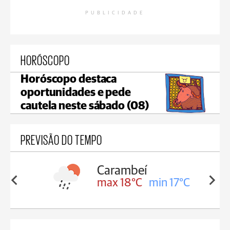
PUBLICIDADE
HORÓSCOPO
Horóscopo destaca
oportunidades e pede
cautela neste sábado (08)
PREVISÃO DO TEMPO
Carambeí
in 18°C
max 18°C
min 17°C