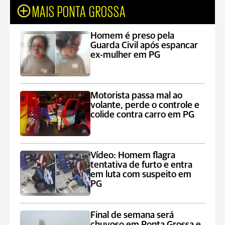
MAIS PONTA GROSSA
Homem é preso pela
Guarda Civil após espancar
ex-mulher em PG
Motorista passa mal ao
volante, perde o controle e
colide contra carro em PG
Vídeo: Homem flagra
tentativa de furto e entra
em luta com suspeito em
PG
Final de semana será
chuvoso em Ponta Grossa e