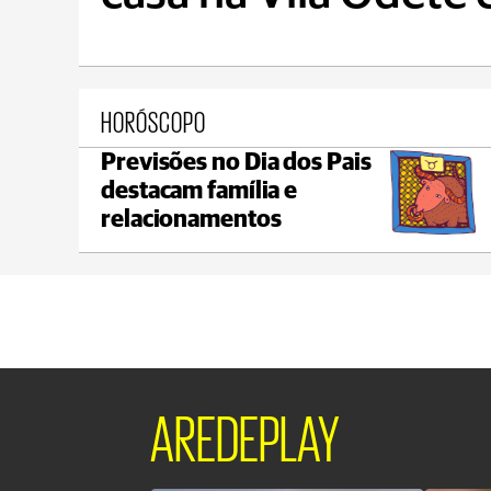
HORÓSCOPO
Previsões no Dia dos Pais
Castro
destacam família e
C
max 21°C
min 18°C
relacionamentos
AREDEPLAY