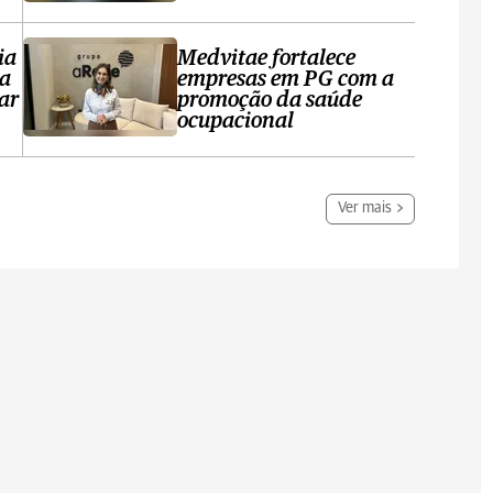
ia
Medvitae fortalece
ta
empresas em PG com a
ar
promoção da saúde
ocupacional
Ver mais