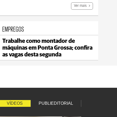
Ver mais
EMPREGOS
Trabalhe como montador de
Jaguariaíva
máquinas em Ponta Grossa; confira
max 20°C
min 18°C
as vagas desta segunda
VÍDEOS
PUBLIEDITORIAL