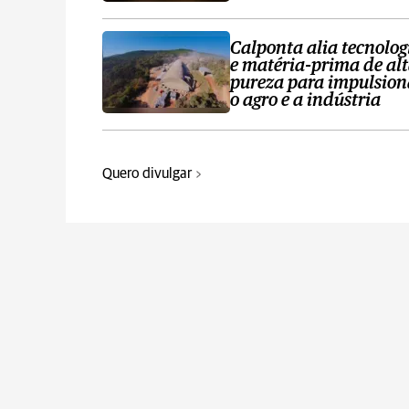
Calponta alia tecnolog
e matéria-prima de al
pureza para impulsion
o agro e a indústria
Quero divulgar