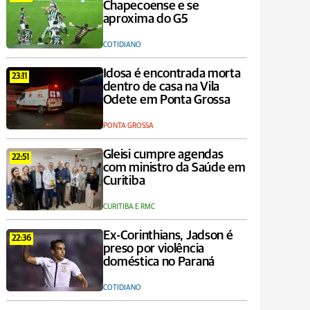
Chapecoense e se
aproxima do G5
COTIDIANO
Idosa é encontrada morta
23:11
dentro de casa na Vila
Odete em Ponta Grossa
PONTA GROSSA
Gleisi cumpre agendas
22:51
com ministro da Saúde em
Curitiba
CURITIBA E RMC
Ex-Corinthians, Jadson é
22:36
preso por violência
doméstica no Paraná
COTIDIANO