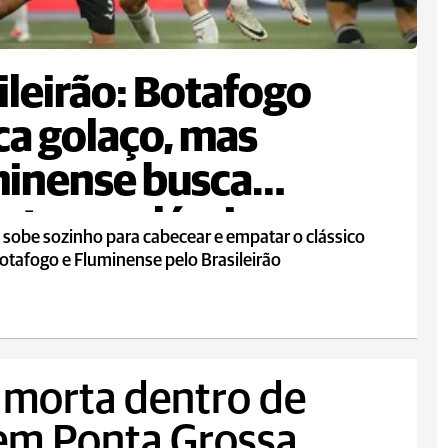
ileirão: Botafogo
a golaço, mas
inense busca
te em clássico
 sobe sozinho para cabecear e empatar o clássico
otafogo e Fluminense pelo Brasileirão
 morta dentro de
 em Ponta Grossa