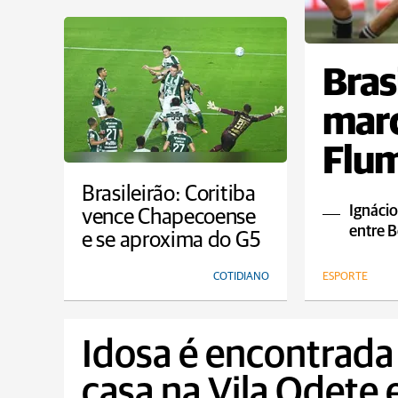
Bras
marc
Flum
empa
Brasileirão: Coritiba
Ignácio
vence Chapecoense
entre B
e se aproxima do G5
COTIDIANO
ESPORTE
Idosa é encontrada
casa na Vila Odete