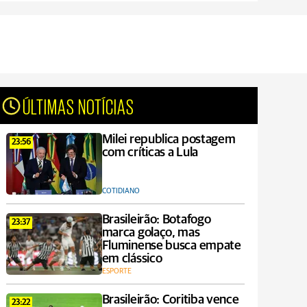
ÚLTIMAS NOTÍCIAS
Milei republica postagem
23:56
com críticas a Lula
COTIDIANO
Brasileirão: Botafogo
23:37
marca golaço, mas
Fluminense busca empate
em clássico
ESPORTE
Brasileirão: Coritiba vence
23:22