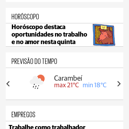
HORÓSCOPO
Horóscopo destaca
oportunidades no trabalho
e no amor nesta quinta
PREVISÃO DO TEMPO
Carambeí
in 18°C
max 21°C
min 18°C
EMPREGOS
Trabalhe como trabalhador