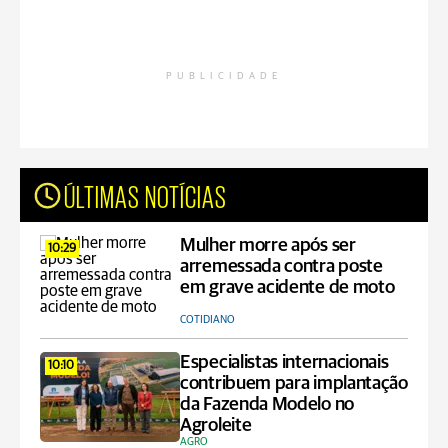
PUBLICIDADE
ÚLTIMAS NOTÍCIAS
Mulher morre após ser
10:29
arremessada contra poste
em grave acidente de moto
COTIDIANO
Especialistas internacionais
10:10
contribuem para implantação
da Fazenda Modelo no
Agroleite
AGRO