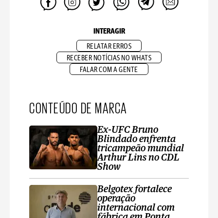
INTERAGIR
RELATAR ERROS
RECEBER NOTÍCIAS NO WHATS
FALAR COM A GENTE
CONTEÚDO DE MARCA
Ex-UFC Bruno
Blindado enfrenta
tricampeão mundial
Arthur Lins no CDL
Show
Belgotex fortalece
operação
internacional com
fábrica em Ponta