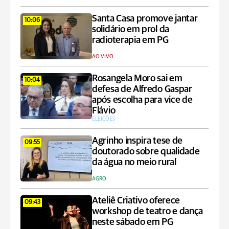
Santa Casa promove jantar
10:06
solidário em prol da
radioterapia em PG
AO VIVO
Rosangela Moro sai em
10:04
defesa de Alfredo Gaspar
após escolha para vice de
Flávio
ELEIÇÕES
Agrinho inspira tese de
09:55
doutorado sobre qualidade
da água no meio rural
AGRO
Ateliê Criativo oferece
09:43
workshop de teatro e dança
neste sábado em PG