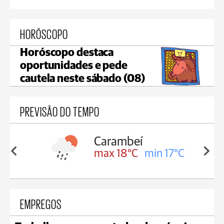
HORÓSCOPO
Horóscopo destaca
oportunidades e pede
cautela neste sábado (08)
PREVISÃO DO TEMPO
Carambeí
in 18°C
max 18°C
min 17°C
EMPREGOS