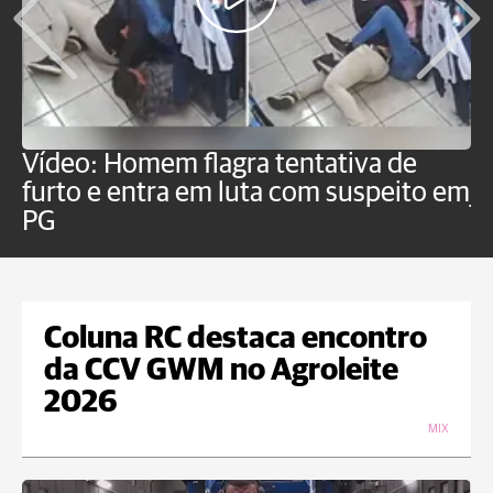
Vídeo: Homem flagra tentativa de
B
furto e entra em luta com suspeito em
j
PG
Coluna RC destaca encontro
da CCV GWM no Agroleite
2026
MIX