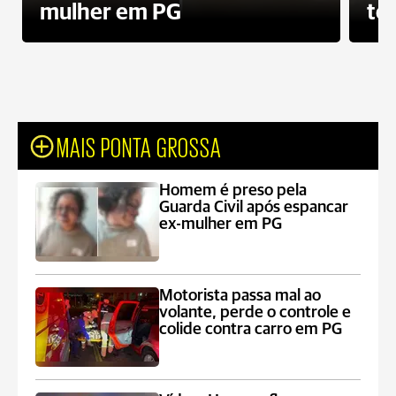
mulher em PG
te
MAIS PONTA GROSSA
Homem é preso pela
Guarda Civil após espancar
ex-mulher em PG
Motorista passa mal ao
volante, perde o controle e
colide contra carro em PG