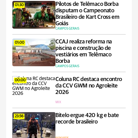
Pilotos de Telêmaco Borba
01:30
disputam o Campeonato
Brasileiro de Kart Cross em
Goiás
CAMPOS GERAIS
CCAJ realiza reforma na
01:00
piscina e construção de
vestiários em Telêmaco
Borba
CAMPOS GERAIS
Coluna RC destaca encontro
00:00
da CCV GWM no Agroleite
2026
MIX
Bitelo ergue 420 kg e bate
23:56
recorde brasileiro