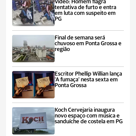
Vídeo: Homem flagra
tentativa de furto e entra
em luta com suspeito em
PG
Final de semana será
chuvoso em Ponta Grossa e
região
Escritor Phellip Willian lança
'A fumaça' nesta sexta em
Ponta Grossa
Koch Cervejaria inaugura
novo espaço com música e
sanduíche de costela em PG