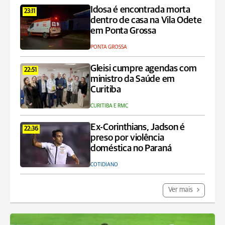
Idosa é encontrada morta
23:11
dentro de casa na Vila Odete
em Ponta Grossa
PONTA GROSSA
Gleisi cumpre agendas com
22:51
ministro da Saúde em
Curitiba
CURITIBA E RMC
Ex-Corinthians, Jadson é
22:36
preso por violência
doméstica no Paraná
COTIDIANO
Ver mais