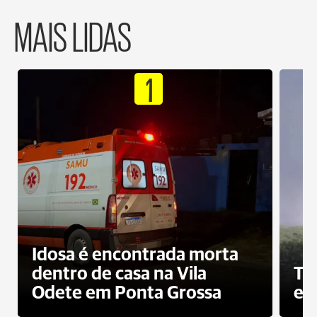
MAIS LIDAS
1
Idosa é encontrada morta
dentro de casa na Vila
To
Odete em Ponta Grossa
e 