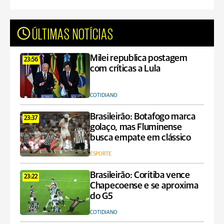
ÚLTIMAS NOTÍCIAS
Milei republica postagem
23:56
com críticas a Lula
COTIDIANO
Brasileirão: Botafogo marca
23:37
golaço, mas Fluminense
busca empate em clássico
ESPORTE
Brasileirão: Coritiba vence
23:22
Chapecoense e se aproxima
do G5
COTIDIANO