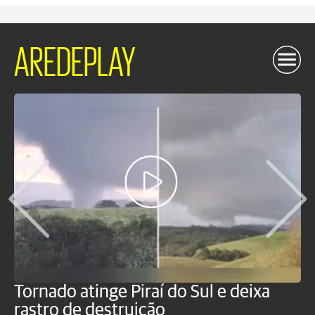
AREDEPLAY
Tornado atinge Piraí do Sul e deixa
H
rastro de destruição
C