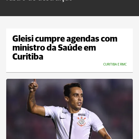
m
Gleisi cumpre agendas com
ministro da Saúde em
Curitiba
CURITIBA E RMC