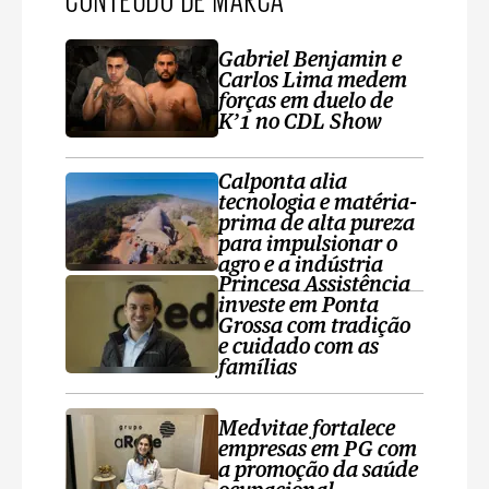
Gabriel Benjamin e
Carlos Lima medem
forças em duelo de
K’1 no CDL Show
Calponta alia
tecnologia e matéria-
prima de alta pureza
para impulsionar o
agro e a indústria
Princesa Assistência
investe em Ponta
Grossa com tradição
e cuidado com as
famílias
Medvitae fortalece
empresas em PG com
a promoção da saúde