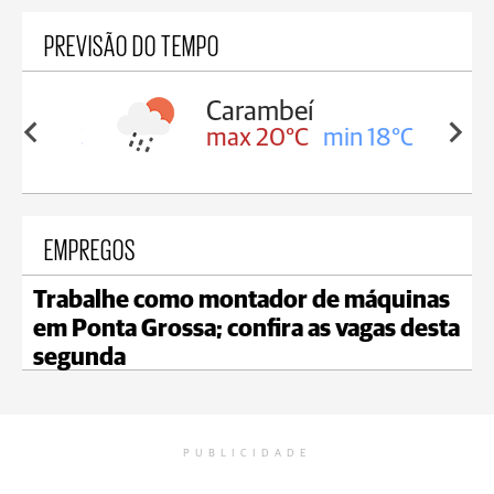
PREVISÃO DO TEMPO
Carambeí
in 18°C
max 20°C
min 18°C
EMPREGOS
Trabalhe como montador de máquinas
em Ponta Grossa; confira as vagas desta
segunda
PUBLICIDADE