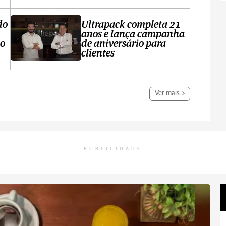
do
Ultrapack completa 21
anos e lança campanha
no
de aniversário para
clientes
Ver mais
PUBLICIDADE