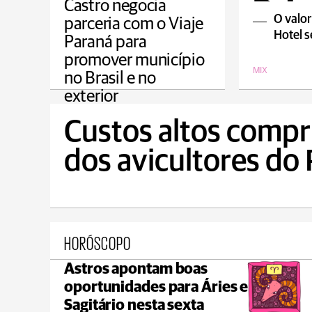
Pais
Castro negocia
O valor
parceria com o Viaje
Hotel s
Paraná para
promover município
MIX
no Brasil e no
exterior
CAMPOS GERAIS
Custos altos comp
dos avicultores do
HORÓSCOPO
Astros apontam boas
Ponta Grossa
oportunidades para Áries e
max 21°C
min 18°C
Sagitário nesta sexta