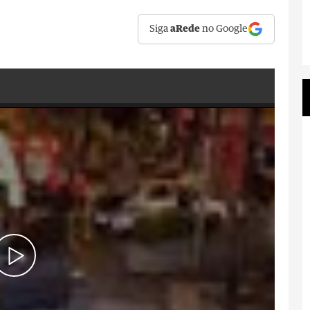
Siga
aRede
no Google