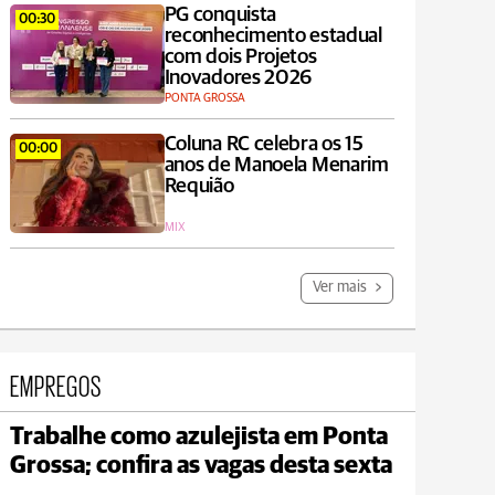
PG conquista
00:30
reconhecimento estadual
com dois Projetos
Inovadores 2026
PONTA GROSSA
Coluna RC celebra os 15
00:00
anos de Manoela Menarim
Requião
MIX
Ver mais
EMPREGOS
Trabalhe como azulejista em Ponta
Carambeí
Grossa; confira as vagas desta sexta
max 21°C
min 18°C