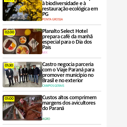
à biodiversidade e à
restauração ecológica em
PG
PONTA GROSSA
Planalto Select Hotel
02:00
prepara café da manhã
especial para o Dia dos
Pais
MIX
Castro negocia parceria
01:30
com o Viaje Paraná para
promover município no
Brasil e no exterior
CAMPOS GERAIS
Custos altos comprimem
01:00
margens dos avicultores
do Paraná
AGRO