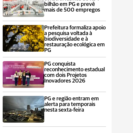
bilhão em PG e prevê
mais de 500 empregos
Prefeitura formaliza apoio
a pesquisa voltada à
biodiversidade e à
restauração ecológica em
PG
PG conquista
reconhecimento estadual
com dois Projetos
Inovadores 2026
PG e região entram em
alerta para temporais
nesta sexta-feira