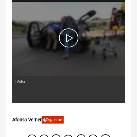
|
Autor:
Afonso Verner
@Siga-me