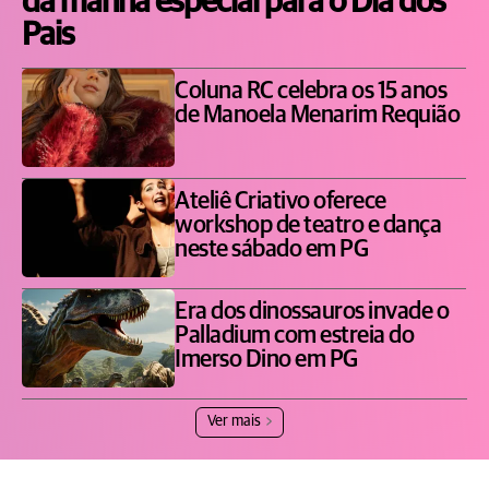
da manhã especial para o Dia dos
Pais
Coluna RC celebra os 15 anos
de Manoela Menarim Requião
Ateliê Criativo oferece
workshop de teatro e dança
neste sábado em PG
Era dos dinossauros invade o
Palladium com estreia do
Imerso Dino em PG
Ver mais