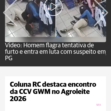
Vídeo: Homem flagra tentativa de
B
furto e entra em luta com suspeito em
j
PG
Coluna RC destaca encontro
da CCV GWM no Agroleite
2026
MIX