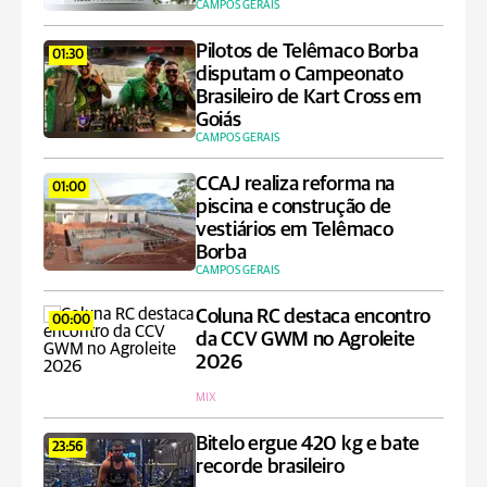
CAMPOS GERAIS
Pilotos de Telêmaco Borba
01:30
disputam o Campeonato
Brasileiro de Kart Cross em
Goiás
CAMPOS GERAIS
CCAJ realiza reforma na
01:00
piscina e construção de
vestiários em Telêmaco
Borba
CAMPOS GERAIS
Coluna RC destaca encontro
00:00
da CCV GWM no Agroleite
2026
MIX
Bitelo ergue 420 kg e bate
23:56
recorde brasileiro