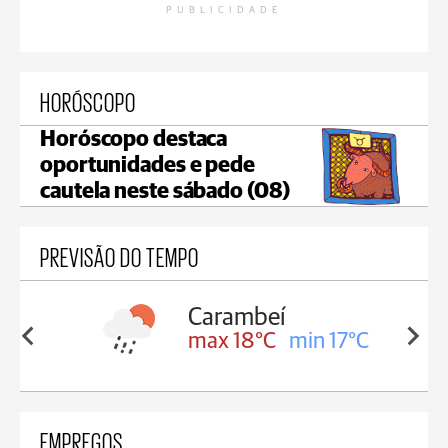
PUBLICIDADE
HORÓSCOPO
Horóscopo destaca
oportunidades e pede
cautela neste sábado (08)
PREVISÃO DO TEMPO
Jaguariaíva
in 17°C
max 19°C
min 18°C
EMPREGOS