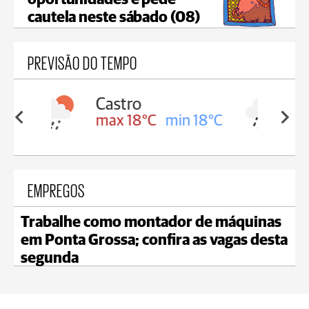
oportunidades e pede
cautela neste sábado (08)
PREVISÃO DO TEMPO
Carambeí
in 18°C
max 18°C
min 17°C
EMPREGOS
Trabalhe como montador de máquinas
em Ponta Grossa; confira as vagas desta
segunda