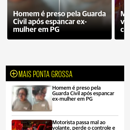
Homem é preso pela Guarda
Mo
Civil após espancar ex-
vo
mulher em PG
co
MAIS PONTA GROSSA
Homem é preso pela
Guarda Civil após espancar
ex-mulher em PG
Motorista passa mal ao
volante, perde o controle e