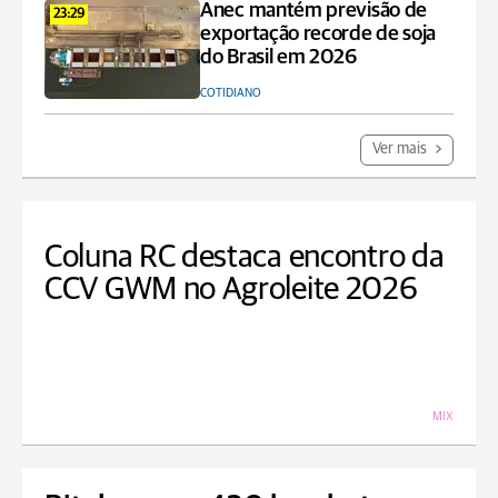
Anec mantém previsão de
23:29
exportação recorde de soja
do Brasil em 2026
COTIDIANO
Ver mais
Coluna RC destaca encontro da
CCV GWM no Agroleite 2026
MIX