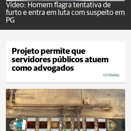
Vídeo: Homem flagra tentativa de
B
furto e entra em luta com suspeito em
j
PG
Projeto permite que
servidores públicos atuem
como advogados
COTIDIANO