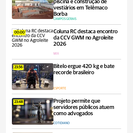
piscina e construção de
vestiários em Telêmaco
Borba
CAMPOS GERAIS
Coluna RC destaca encontro
00:00
da CCV GWM no Agroleite
2026
MIX
Bitelo ergue 420 kg e bate
23:56
recorde brasileiro
ESPORTE
Projeto permite que
23:48
servidores públicos atuem
como advogados
COTIDIANO