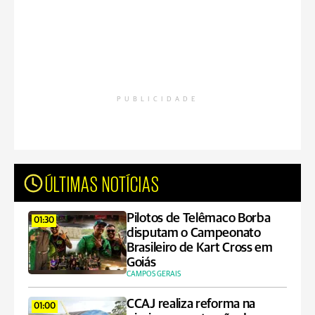
PUBLICIDADE
ÚLTIMAS NOTÍCIAS
Pilotos de Telêmaco Borba
01:30
disputam o Campeonato
Brasileiro de Kart Cross em
Goiás
CAMPOS GERAIS
CCAJ realiza reforma na
01:00