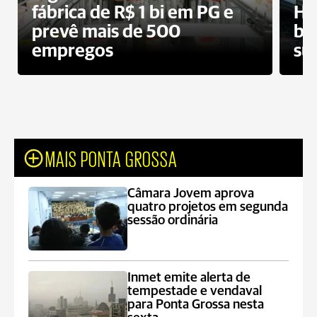
fábrica de R$ 1 bi em PG e
Ho
prevê mais de 500
bo
empregos
su
MAIS PONTA GROSSA
Câmara Jovem aprova
quatro projetos em segunda
sessão ordinária
Inmet emite alerta de
tempestade e vendaval
para Ponta Grossa nesta