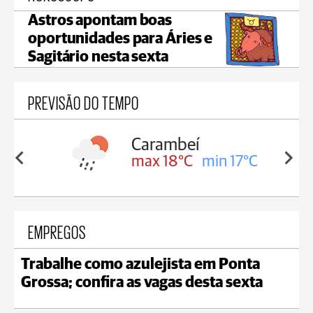
Astros apontam boas
oportunidades para Áries e
Sagitário nesta sexta
PREVISÃO DO TEMPO
Jaguariaíva
in 17°C
max 19°C
min 18°C
EMPREGOS
Trabalhe como azulejista em Ponta
Grossa; confira as vagas desta sexta