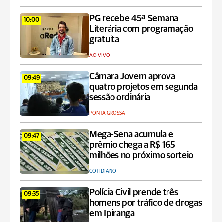
PG recebe 45ª Semana
10:00
Literária com programação
gratuita
AO VIVO
Câmara Jovem aprova
09:49
quatro projetos em segunda
sessão ordinária
PONTA GROSSA
Mega-Sena acumula e
09:47
prêmio chega a R$ 165
milhões no próximo sorteio
COTIDIANO
Polícia Civil prende três
09:35
homens por tráfico de drogas
em Ipiranga