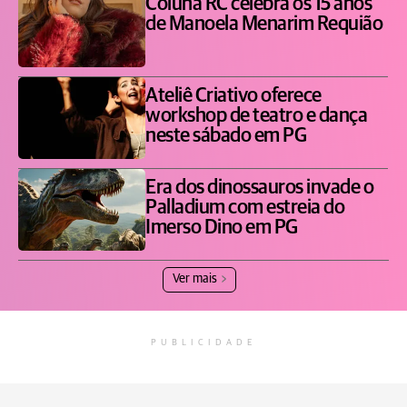
Coluna RC celebra os 15 anos
de Manoela Menarim Requião
Ateliê Criativo oferece
workshop de teatro e dança
neste sábado em PG
Era dos dinossauros invade o
Palladium com estreia do
Imerso Dino em PG
Ver mais
PUBLICIDADE