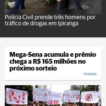
Polícia Civil prende três homens por
P
tráfico de drogas em Ipiranga
c
f
Mega-Sena acumula e prêmio
chega a R$ 165 milhões no
próximo sorteio
COTIDIANO