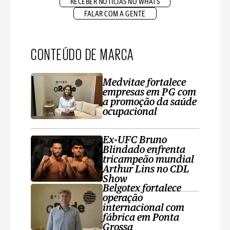
RECEBER NOTÍCIAS NO WHATS
FALAR COM A GENTE
CONTEÚDO DE MARCA
Medvitae fortalece
empresas em PG com
a promoção da saúde
ocupacional
Ex-UFC Bruno
Blindado enfrenta
tricampeão mundial
Arthur Lins no CDL
Show
Belgotex fortalece
operação
internacional com
fábrica em Ponta
Grossa