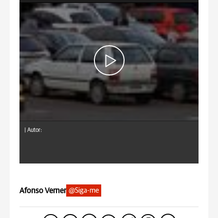
|
Autor:
Afonso Verner
@Siga-me