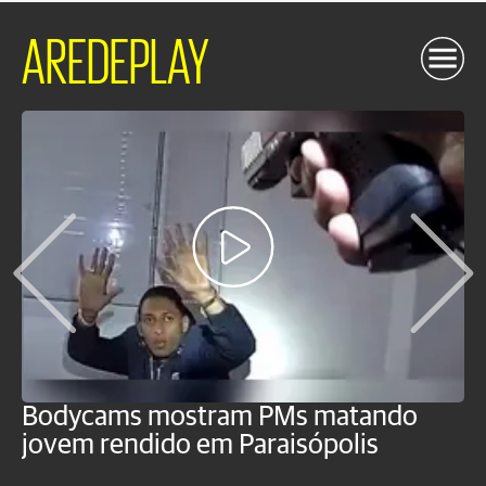
AREDEPLAY
Bodycams mostram PMs matando
P
jovem rendido em Paraisópolis
c
f