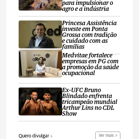
para impulsionar o
agro e a indústria
Princesa Assistência
investe em Ponta
Grossa com tradição
e cuidado com as
famílias
Medvitae fortalece
empresas em PG com
a promoção da saúde
ocupacional
Ex-UFC Bruno
Blindado enfrenta
tricampeão mundial
Arthur Lins no CDL
Show
Quero divulgar
Ver mais