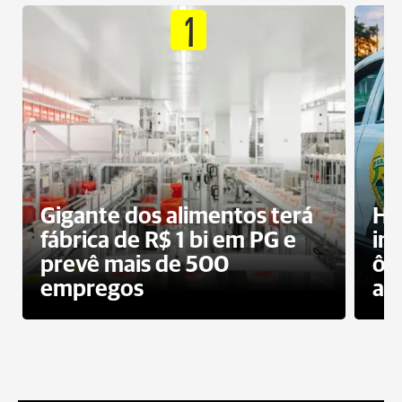
1
Gigante dos alimentos terá
Ho
fábrica de R$ 1 bi em PG e
im
prevê mais de 500
ôn
empregos
ac