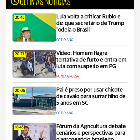
ÚLTIMAS NOTÍCIAS
Lula volta a criticar Rubio e
20:45
diz que secretário de Trump
"odeia o Brasil"
COTIDIANO
Vídeo: Homem flagra
20:23
tentativa de furto e entra em
luta com suspeito em PG
PONTA GROSSA
Pai é preso por usar chicote
20:06
de cavalo para surrar filho de
5 anos em SC
COTIDIANO
Fórum da Agricultura debate
18:45
cenários e perspectivas para
o agronegócio brasileiro