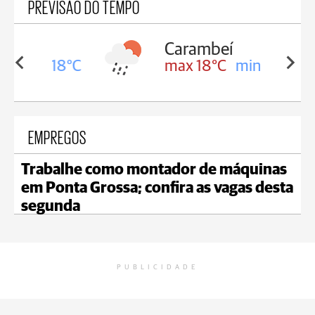
PREVISÃO DO TEMPO
Carambeí
in 18°C
max 18°C
min 17°C
EMPREGOS
Trabalhe como montador de máquinas
em Ponta Grossa; confira as vagas desta
segunda
PUBLICIDADE