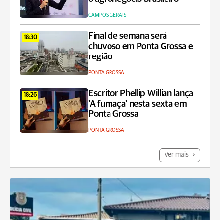
CAMPOS GERAIS
Final de semana será
18:30
chuvoso em Ponta Grossa e
região
PONTA GROSSA
Escritor Phellip Willian lança
18:26
'A fumaça' nesta sexta em
Ponta Grossa
PONTA GROSSA
Ver mais