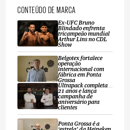
CONTEÚDO DE MARCA
Ex-UFC Bruno
Blindado enfrenta
tricampeão mundial
Arthur Lins no CDL
Show
Belgotex fortalece
operação
internacional com
fábrica em Ponta
Grossa
Ultrapack completa
21 anos e lança
campanha de
aniversário para
clientes
Ponta Grossa é a
‘estrela’ da Heineken