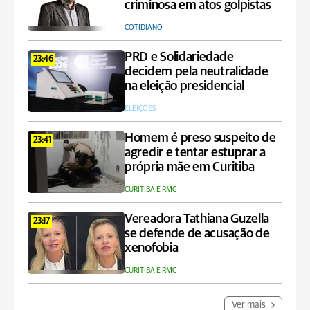
criminosa em atos golpistas
COTIDIANO
PRD e Solidariedade
23:46
decidem pela neutralidade
na eleição presidencial
ELEIÇÕES
Homem é preso suspeito de
23:41
agredir e tentar estuprar a
própria mãe em Curitiba
CURITIBA E RMC
Vereadora Tathiana Guzella
23:17
se defende de acusação de
xenofobia
CURITIBA E RMC
Ver mais