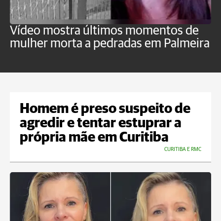
Vídeo mostra últimos momentos de
"
mulher morta a pedradas em Palmeira
c
U
Homem é preso suspeito de
agredir e tentar estuprar a
própria mãe em Curitiba
CURITIBA E RMC