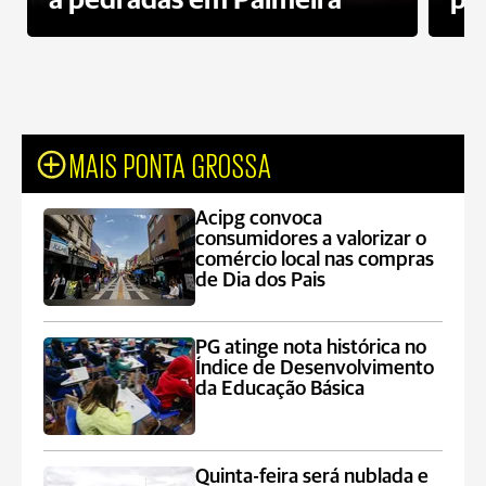
a pedradas em Palmeira
pr
MAIS PONTA GROSSA
Acipg convoca
consumidores a valorizar o
comércio local nas compras
de Dia dos Pais
PG atinge nota histórica no
Índice de Desenvolvimento
da Educação Básica
Quinta-feira será nublada e