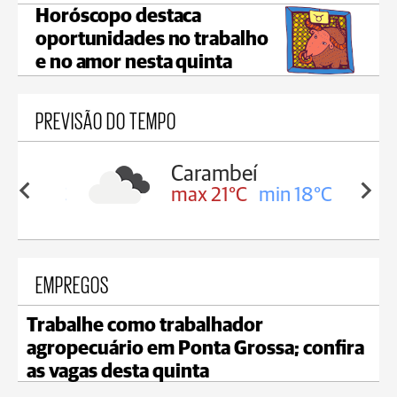
Horóscopo destaca
oportunidades no trabalho
e no amor nesta quinta
PREVISÃO DO TEMPO
Carambeí
in 19°C
max 21°C
min 18°C
EMPREGOS
Trabalhe como trabalhador
agropecuário em Ponta Grossa; confira
as vagas desta quinta