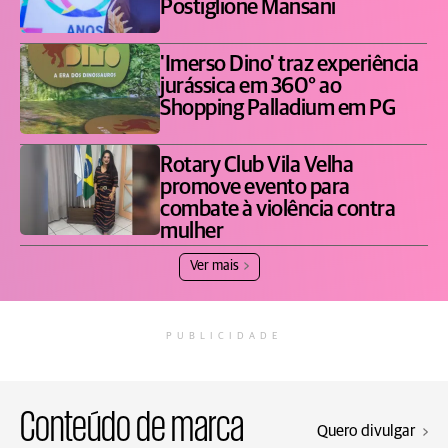
Postiglione Mansani
'Imerso Dino' traz experiência
jurássica em 360° ao
Shopping Palladium em PG
Rotary Club Vila Velha
promove evento para
combate à violência contra
mulher
Ver mais
PUBLICIDADE
Conteúdo de marca
Quero divulgar