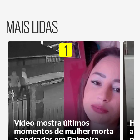
MAIS LIDAS
1
Vídeo mostra últimos
Ho
momentos de mulher morta
ag