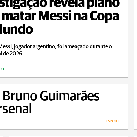
stigação revela plano
 matar Messi na Copa
Mundo
Messi, jogador argentino, foi ameaçado durante o
l de 2026
DO
, Bruno Guimarães
rsenal
ESPORTE