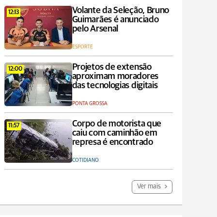
Volante da Seleção, Bruno
12:13
Guimarães é anunciado
pelo Arsenal
ESPORTE
Projetos de extensão
12:00
aproximam moradores
das tecnologias digitais
PONTA GROSSA
Corpo de motorista que
11:57
caiu com caminhão em
represa é encontrado
COTIDIANO
Ver mais