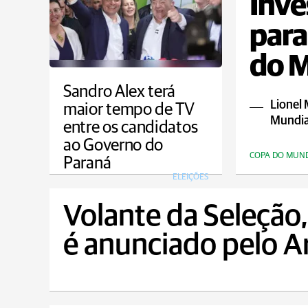
Inve
para
do 
Sandro Alex terá
Lionel 
maior tempo de TV
Mundia
entre os candidatos
ao Governo do
COPA DO MUN
Paraná
ELEIÇÕES
Volante da Seleção
é anunciado pelo A