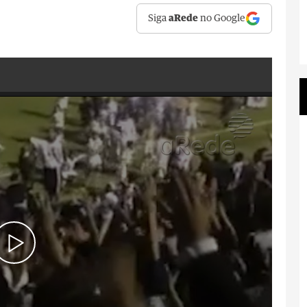
Siga
aRede
no Google