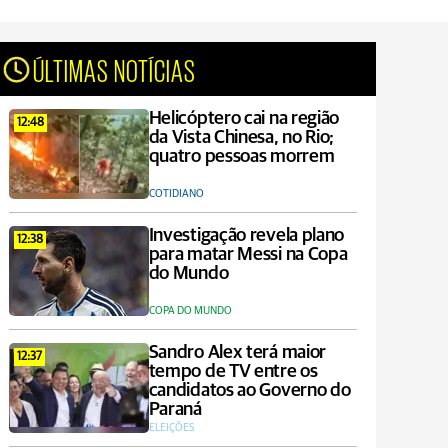
ÚLTIMAS NOTÍCIAS
Helicóptero cai na região
12:48
da Vista Chinesa, no Rio;
quatro pessoas morrem
COTIDIANO
Investigação revela plano
12:38
para matar Messi na Copa
do Mundo
COPA DO MUNDO
Sandro Alex terá maior
12:37
tempo de TV entre os
candidatos ao Governo do
Paraná
ELEIÇÕES