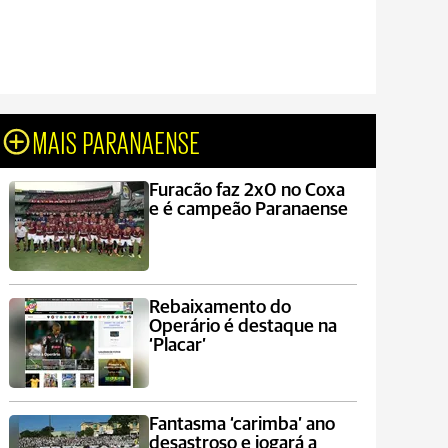
MAIS PARANAENSE
Furacão faz 2x0 no Coxa
e é campeão Paranaense
Rebaixamento do
Operário é destaque na
‘Placar’
Fantasma ‘carimba’ ano
desastroso e jogará a