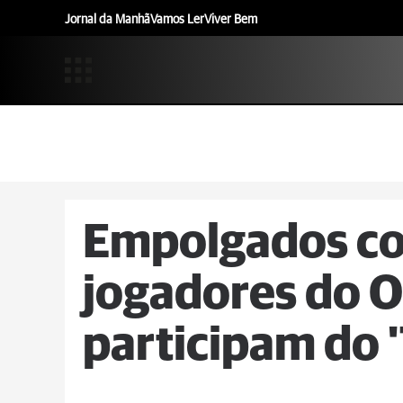
Jornal da Manhã
Vamos Ler
Viver Bem
Empolgados co
jogadores do O
participam do '