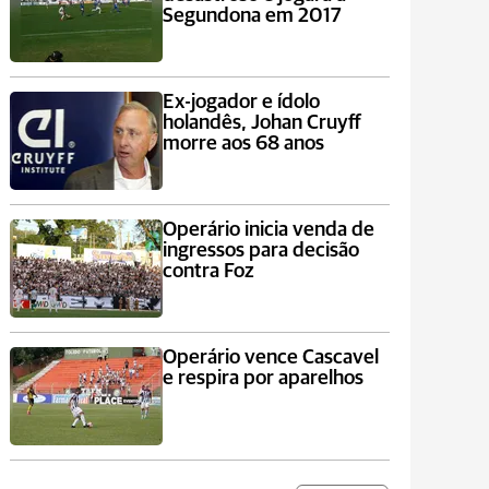
Segundona em 2017
Ex-jogador e ídolo
holandês, Johan Cruyff
morre aos 68 anos
Operário inicia venda de
ingressos para decisão
contra Foz
Operário vence Cascavel
e respira por aparelhos