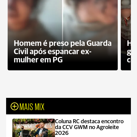
Homem é preso pela Guarda
Ho
Civil após espancar ex-
gr
mulher em PG
co
MAIS MIX
Coluna RC destaca encontro
da CCV GWM no Agroleite
2026