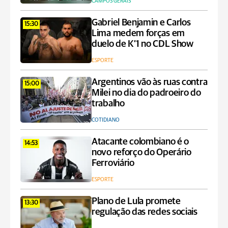
CAMPOS GERAIS
Gabriel Benjamin e Carlos
15:30
Lima medem forças em
duelo de K’1 no CDL Show
ESPORTE
Argentinos vão às ruas contra
15:00
Milei no dia do padroeiro do
trabalho
COTIDIANO
Atacante colombiano é o
14:53
novo reforço do Operário
Ferroviário
ESPORTE
Plano de Lula promete
13:30
regulação das redes sociais