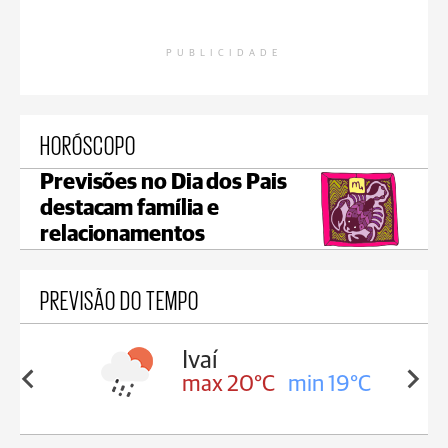
PUBLICIDADE
HORÓSCOPO
Previsões no Dia dos Pais
destacam família e
relacionamentos
PREVISÃO DO TEMPO
lis
Ivaí
in 17°C
max 20°C
min 19°C