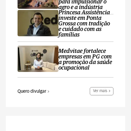
para impulsionar o
agro e a indústria
Princesa Assistência
investe em Ponta
Grossa com tradição
e cuidado com as
famílias
Medvitae fortalece
empresas em PG com
a promoção da saúde
ocupacional
Quero divulgar
Ver mais