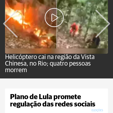
Helicóptero cai na região da Vista
C
Chinesa, no Rio; quatro pessoas
a
morrem
o
Plano de Lula promete
regulação das redes sociais
ELEIÇÕES