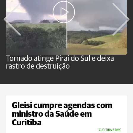
Tornado atinge Piraí do Sul e deixa
H
rastro de destruição
C
m
Gleisi cumpre agendas com
ministro da Saúde em
Curitiba
CURITIBA E RMC