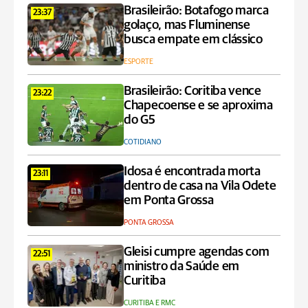
Brasileirão: Botafogo marca
23:37
golaço, mas Fluminense
busca empate em clássico
ESPORTE
Brasileirão: Coritiba vence
23:22
Chapecoense e se aproxima
do G5
COTIDIANO
Idosa é encontrada morta
23:11
dentro de casa na Vila Odete
em Ponta Grossa
PONTA GROSSA
Gleisi cumpre agendas com
22:51
ministro da Saúde em
Curitiba
CURITIBA E RMC