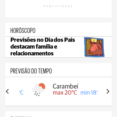
PUBLICIDADE
HORÓSCOPO
Previsões no Dia dos Pais
destacam família e
relacionamentos
PREVISÃO DO TEMPO
Carambeí
in 18°C
max 20°C
min 18°C