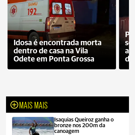
Pr
Idosa é encontrada morta
sec
dentro de casa na Vila
ap
Odete em Ponta Grossa
do
MAIS MAIS
Isaquias Queiroz ganha o
bronze nos 200m da
canoagem