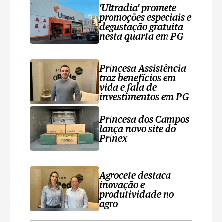
'Ultradia' promete
promoções especiais e
degustação gratuita
nesta quarta em PG
Princesa Assistência
traz benefícios em
vida e fala de
investimentos em PG
Princesa dos Campos
lança novo site do
Prinex
Agrocete destaca
inovação e
produtividade no
agro