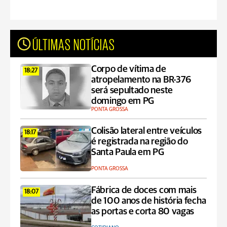
ÚLTIMAS NOTÍCIAS
Corpo de vítima de
18:27
atropelamento na BR-376
será sepultado neste
domingo em PG
PONTA GROSSA
Colisão lateral entre veículos
18:17
é registrada na região do
Santa Paula em PG
PONTA GROSSA
Fábrica de doces com mais
18:07
de 100 anos de história fecha
as portas e corta 80 vagas