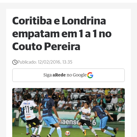
Coritiba e Londrina
empatam em 1 a 1 no
Couto Pereira
Publicado:
12/02/2016, 13:35
Siga
aRede
no Google