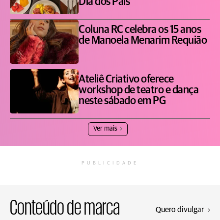
Dia dos Pais
Coluna RC celebra os 15 anos
de Manoela Menarim Requião
Ateliê Criativo oferece
workshop de teatro e dança
neste sábado em PG
Ver mais
PUBLICIDADE
Conteúdo de marca
Quero divulgar