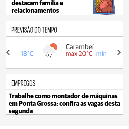
destacam família e
relacionamentos
PREVISÃO DO TEMPO
Carambeí
in 18°C
max 20°C
min 18°C
EMPREGOS
Trabalhe como montador de máquinas
em Ponta Grossa; confira as vagas desta
segunda