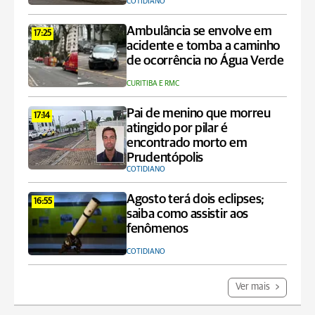
COTIDIANO
Ambulância se envolve em
17:25
acidente e tomba a caminho
de ocorrência no Água Verde
CURITIBA E RMC
Pai de menino que morreu
17:14
atingido por pilar é
encontrado morto em
Prudentópolis
COTIDIANO
Agosto terá dois eclipses;
16:55
saiba como assistir aos
fenômenos
COTIDIANO
Ver mais