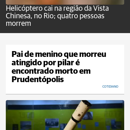
Helicóptero cai na região da Vista
C
Chinesa, no Rio; quatro pessoas
a
morrem
o
Pai de menino que morreu
atingido por pilar é
encontrado morto em
Prudentópolis
COTIDIANO