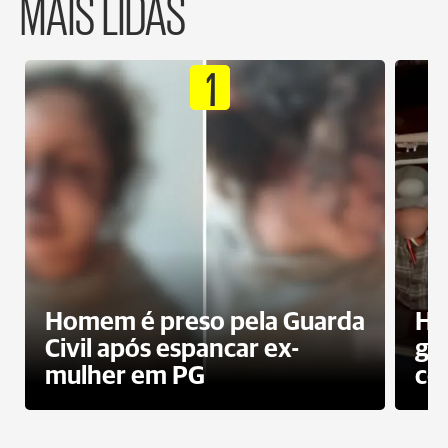
MAIS LIDAS
1
Homem é preso pela Guarda
Ho
Civil após espancar ex-
gr
mulher em PG
co